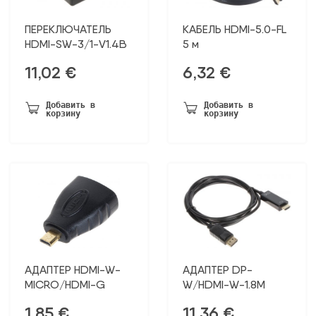
ПЕРЕКЛЮЧАТЕЛЬ
КАБЕЛЬ HDMI-5.0-FL
HDMI-SW-3/1-V1.4B
5 м
11,02
€
6,32
€
Добавить в
Добавить в
корзину
корзину
АДАПТЕР HDMI-W-
АДАПТЕР DP-
MICRO/HDMI-G
W/HDMI-W-1.8M
1,85
€
11,36
€