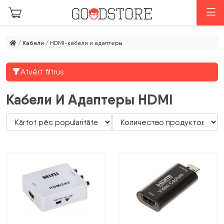
Перейти к основному содержанию
М
/
Кабели
/ HDMI-кабели и адаптеры
Atvērt filtrus
Кабели И Адаптеры HDMI