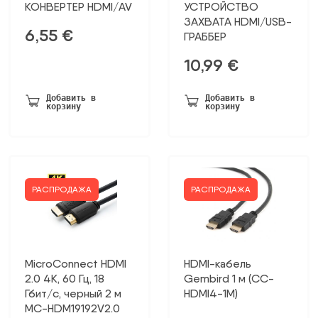
КОНВЕРТЕР HDMI/AV
УСТРОЙСТВО
ЗАХВАТА HDMI/USB-
6,55
€
ГРАББЕР
10,99
€
Добавить в
Добавить в
корзину
корзину
РАСПРОДАЖА
РАСПРОДАЖА
MicroConnect HDMI
HDMI-кабель
2.0 4K, 60 Гц, 18
Gembird 1 м (CC-
Гбит/с, черный 2 м
HDMI4-1M)
MC-HDM19192V2.0