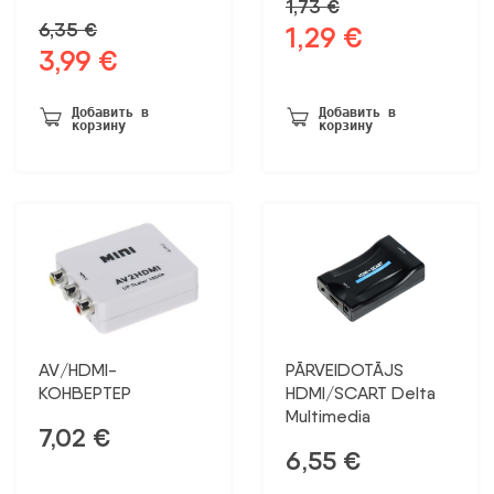
1,73
€
6,35
€
1,29
€
Первоначальная
Текущая
3,99
€
Первоначальная
Текущая
цена
цена:
цена
цена:
была:
1,29 €.
была:
3,99 €.
1,73 €.
Добавить в
Добавить в
корзину
корзину
6,35 €.
AV/HDMI-
PĀRVEIDOTĀJS
КОНВЕРТЕР
HDMI/SCART Delta
Multimedia
7,02
€
6,55
€