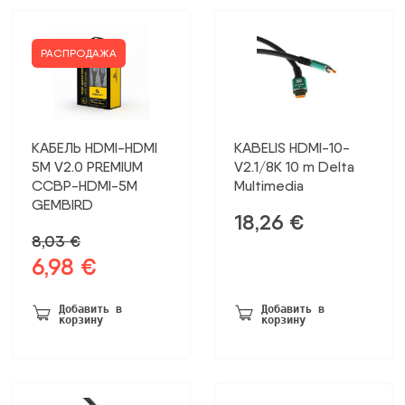
РАСПРОДАЖА
КАБЕЛЬ HDMI-HDMI
KABELIS HDMI-10-
5M V2.0 PREMIUM
V2.1/8K 10 m Delta
CCBP-HDMI-5M
Multimedia
GEMBIRD
18,26
€
8,03
€
6,98
€
Первоначальная
Текущая
цена
цена:
была:
6,98 €.
Добавить в
Добавить в
корзину
корзину
8,03 €.