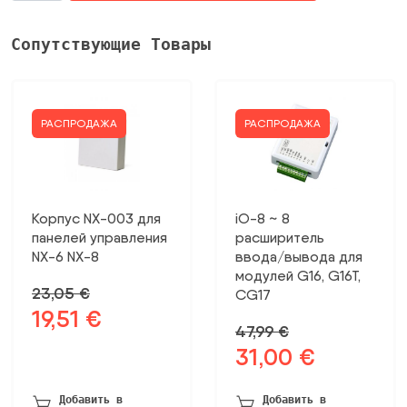
kabeļu
stiprinājums
Сопутствующие Товары
skrūvei,
UEF20
20mm
E90
РАСПРОДАЖА
РАСПРОДАЖА
baks
Корпус NX-003 для
iO-8 ~ 8
панелей управления
расширитель
NX-6 NX-8
ввода/вывода для
модулей G16, G16T,
23,05
€
CG17
19,51
€
Первоначальная
Текущая
47,99
€
цена
цена:
31,00
€
Первоначальная
Текущая
была:
19,51 €.
цена
цена:
23,05 €.
была:
31,00 €.
Добавить в
Добавить в