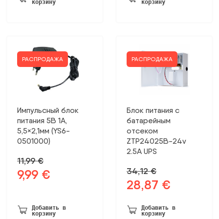
корзину
корзину
47,99 €.
РАСПРОДАЖА
РАСПРОДАЖА
Импульсный блок
Блок питания с
питания 5В 1А,
батарейным
5,5×2,1мм (YS6-
отсеком
0501000)
ZTP24025B-24v
2.5A UPS
11,99
€
34,12
€
9,99
€
Первоначальная
Текущая
28,87
€
Первоначальная
Текущая
цена
цена:
цена
цена:
была:
9,99 €.
была:
28,87 €.
11,99 €.
Добавить в
Добавить в
корзину
корзину
34,12 €.