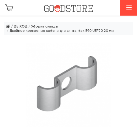
Перейти к основному содержанию
М
/
ВЫХОД
/
Уборка склада
/ Двойное крепление кабеля для винта, бак E90 UEF20 20 мм