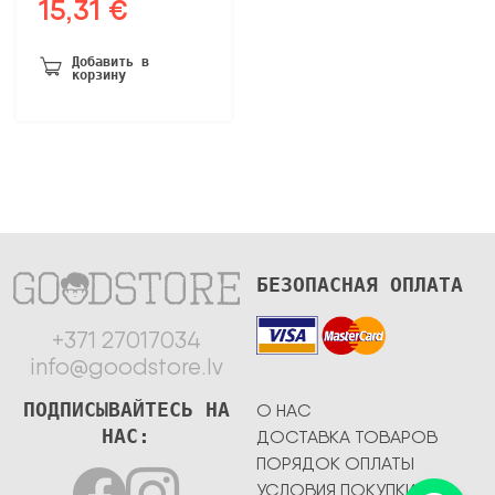
15,31
€
Первоначальная
Текущая
цена
цена:
была:
15,31 €.
Добавить в
корзину
29,43 €.
БЕЗОПАСНАЯ ОПЛАТА
+371 27017034
info@goodstore.lv
ПОДПИСЫВАЙТЕСЬ НА
О НАС
НАС:
ДОСТАВКА ТОВАРОВ
ПОРЯДОК ОПЛАТЫ
УСЛОВИЯ ПОКУПКИ