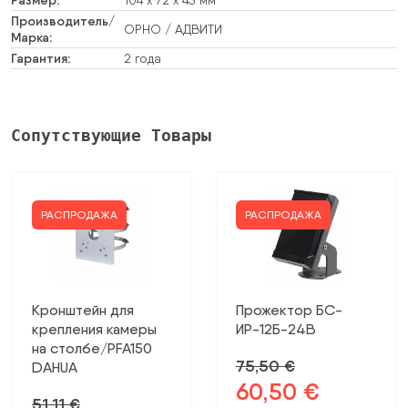
Производитель/
ОРНО / АДВИТИ
Марка:
Гарантия:
2 года
Сопутствующие Товары
РАСПРОДАЖА
РАСПРОДАЖА
Кронштейн для
Прожектор БС-
крепления камеры
ИР-12Б-24В
на столбе/PFA150
75,50
€
DAHUA
60,50
€
Первоначальная
Текущая
51,11
€