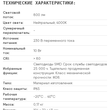
ТЕХНИЧЕСКИЕ ХАРАКТЕРИСТИКИ:
Световой
800 лм
поток:
Цвет света:
Нейтральный, 4000К
Сумеречный
-
переключатель:
Источник
230 В переменного тока
питания:
Номинальный
10 Вт
ток:
CRI:
> 80
Светодиоды SMD Срок службы светодиодов
Избранные
25 000 ч. Тщательно продуманная
функции:
конструкция. Класс механической
прочности: IK08.
Тело:
Материал изготовления:
Класс защиты:
IP65
Рабочая
-20°С … 40°С
температура:
Масса:
0,17 кг
Размер:
104 х 72 х 43 мм