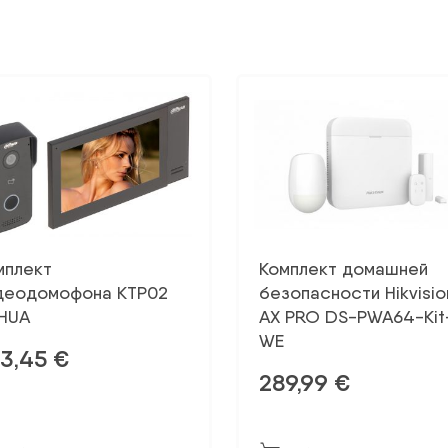
мплект
Комплект домашней
деодомофона KTP02
безопасности Hikvisio
HUA
AX PRO DS-PWA64-Kit
WE
33,45
€
289,99
€