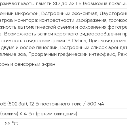
живает карты памяти SD до 32 ГБ (возможна локальна
нный микрофон, Встроенный эхо-сигнал, Двусторонн
тров монитора: контрастности изображения, громкос
жность автоматической съемки и сохранения фотогра
, Возможность записи короткого видеосообщения при
стимость с видеокамерами IP Dahua, Прием видеозво
двумя и более панелями, Встроенный список аренда
вление эха, Прозрачный графический интерфейс, Реж
орный сенсорный экран
oE (802.3af), 12 В постоянного тока / 500 мА
 (режим) ≤ 4 Вт (режим ожидания)
 … 55 °C