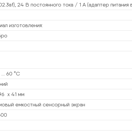
02.3af), 24 В постоянного тока / 1 А (адаптер питания
ал изготовления:
бро
 … 60 °C
ний
96 x 41 мм
мовый емкостный сенсорный экран
600