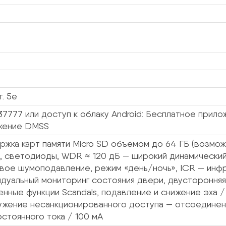
т. 5e
37777 или доступ к облаку Android: Бесплатное прило
жение DMSS
жка карт памяти Micro SD объемом до 64 ГБ (возможн
а, светодиоды, WDR ≈ 120 дБ — широкий динамически
вое шумоподавление, режим «день/ночь», ICR — инфр
дуальный мониторинг состояния двери, двусторонняя
енные функции Scandals, подавление и снижение эха
ужение несанкционированного доступа — отсоединен
остоянного тока / 100 мА