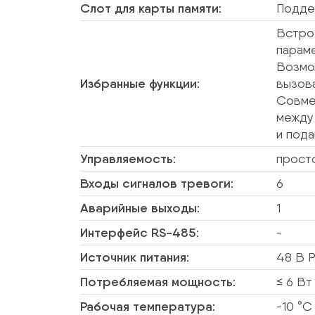
Слот для карты памяти:
Поддер
Встрое
параме
Возмо
Избранные функции:
вызова
Совме
между 
и пода
Управляемость:
прост
Входы сигналов тревоги:
6
Аварийные выходы:
1
Интерфейс RS-485:
-
Источник питания:
48 В P
Потребляемая мощность:
≤ 6 Вт
Рабочая температура:
-10 °C