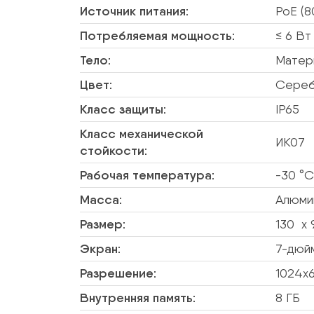
Источник питания:
PoE (8
Потребляемая мощность:
≤ 6 Вт
Тело:
Матери
Цвет:
Сере
Класс защиты:
IP65
Класс механической
ИК07
стойкости:
Рабочая температура:
-30 °C
Масса:
Алюми
Размер:
130 x 
Экран:
7-дюй
Разрешение:
1024x
Внутренняя память:
8 ГБ