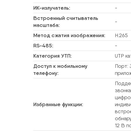
ИК-излучатель:
-
Встроенный считыватель
-
масштаба:
Метод сжатия изображения:
H.265
RS-485:
-
Категория УТП:
UTP ка
Доступ к мобильному
Порт: 
телефону:
прило
Поддер
звонк
цифро
Избранные функции:
индиви
встро
обнар
12 В п