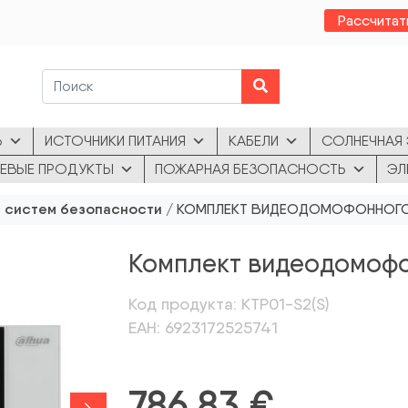
Рассчитат
Ь
ИСТОЧНИКИ ПИТАНИЯ
КАБЕЛИ
СОЛНЕЧНАЯ 
ЕВЫЕ ПРОДУКТЫ
ПОЖАРНАЯ БЕЗОПАСНОСТЬ
ЭЛ
 систем безопасности
/ КОМПЛЕКТ ВИДЕОДОМОФОННОГО К
Комплект видеодомофо
Код продукта: KTP01-S2(S)
ЕАН: 6923172525741
786,83
€