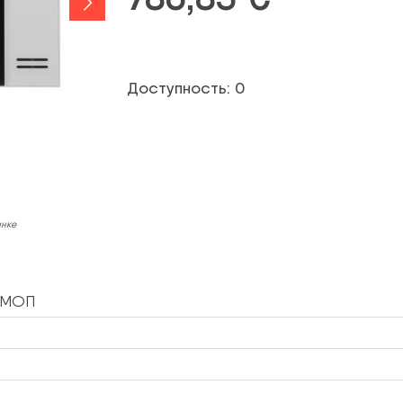
Доступность: 0
инке
КМОП