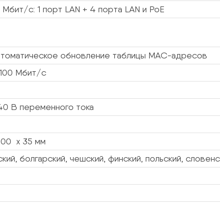
 Мбит/с: 1 порт LAN + 4 порта LAN и PoE
Автоматическое обновление таблицы MAC-адресов
 100 Мбит/с
40 В переменного тока
100 x 35 мм
ский, болгарский, чешский, финский, польский, словен