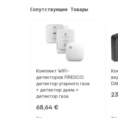
Сопутствующие Товары
Комплект WIFI-
Ко
детекторов FIRESCO:
ви
детектор угарного газа
DA
+ детектор дыма +
2
детектор газа
68,64
€