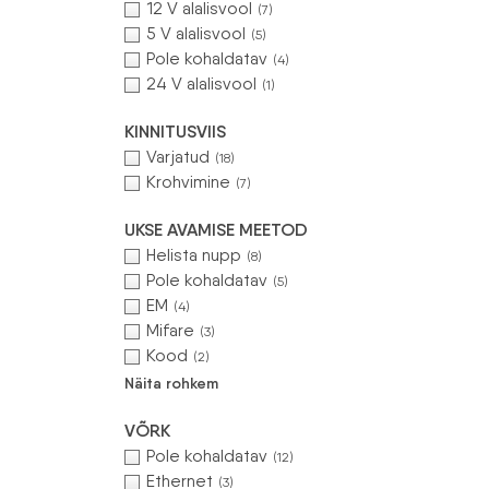
12 V alalisvool
(7)
5 V alalisvool
(5)
Pole kohaldatav
(4)
24 V alalisvool
(1)
KINNITUSVIIS
Varjatud
(18)
Krohvimine
(7)
UKSE AVAMISE MEETOD
Helista nupp
(8)
Pole kohaldatav
(5)
EM
(4)
Mifare
(3)
Kood
(2)
Näita rohkem
VÕRK
Pole kohaldatav
(12)
Ethernet
(3)