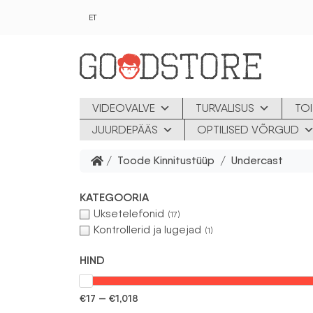
Skip to main content
ET
VIDEOVALVE
TURVALISUS
TOI
JUURDEPÄÄS
OPTILISED VÕRGUD
/ Toode Kinnitustüüp / Undercast
KATEGOORIA
Uksetelefonid
(17)
Kontrollerid ja lugejad
(1)
HIND
€17 — €1,018