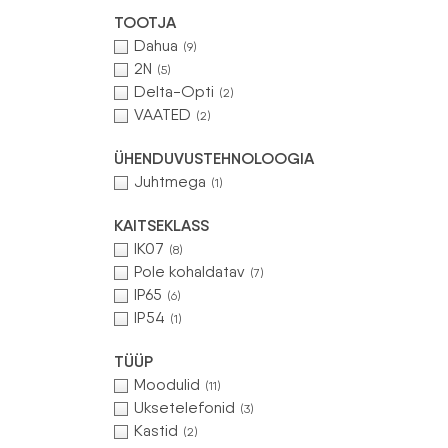
TOOTJA
Dahua
(9)
2N
(5)
Delta-Opti
(2)
VAATED
(2)
ÜHENDUVUSTEHNOLOOGIA
Juhtmega
(1)
KAITSEKLASS
IK07
(8)
Pole kohaldatav
(7)
IP65
(6)
IP54
(1)
TÜÜP
Moodulid
(11)
Uksetelefonid
(3)
Kastid
(2)