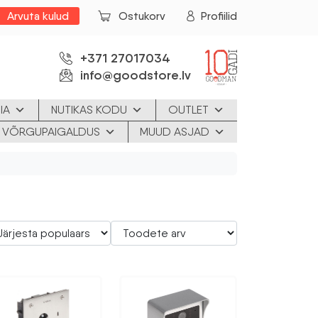
Arvuta kulud
Ostukorv
Profiilid
+371 27017034
info@goodstore.lv
IA
NUTIKAS KODU
OUTLET
JA VÕRGUPAIGALDUS
MUUD ASJAD