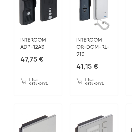
INTERCOM
INTERCOM
ADP-12A3
OR-DOM-RL-
913
47,75
€
41,15
€
Lisa
Lisa
ostukorvi
ostukorvi