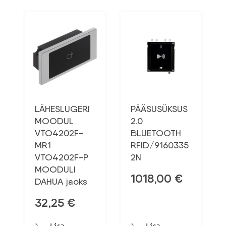
LÄHESLUGERI
PÄÄSUSÜKSUS
MOODUL
2.0
VTO4202F-
BLUETOOTH
MR1
RFID/9160335
VTO4202F-P
2N
MOODULI
1018,00
€
DAHUA jaoks
32,25
€