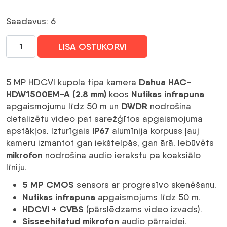
oli:
on:
Saadavus: 6
87,12 €.
42,35 €.
DAHUA
LISA OSTUKORVI
HAC-
HDW1500EM-
A0280B
Dahua HAC-
5 MP HDCVI kupola tipa kamera
5MP
HDW1500EM-A (2.8 mm)
Nutikas infrapuna
koos
Eyeball
DWDR
apgaismojumu līdz 50 m un
nodrošina
HDCVI
detalizētu video pat sarežģītos apgaismojuma
kamera
IP67
apstākļos. Izturīgais
alumīnija korpuss ļauj
Smart
kameru izmantot gan iekštelpās, gan ārā. Iebūvēts
IR
mikrofon
nodrošina audio ierakstu pa koaksiālo
kogus
līniju.
5 MP CMOS
sensors ar progresīvo skenēšanu.
Nutikas infrapuna
apgaismojums līdz 50 m.
HDCVI + CVBS
(pārslēdzams video izvads).
Sisseehitatud mikrofon
audio pārraidei.