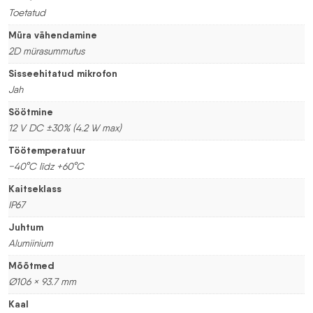
Toetatud
Müra vähendamine
2D mürasummutus
Sisseehitatud mikrofon
Jah
Söötmine
12 V DC ±30% (4.2 W max)
Töötemperatuur
−40°C līdz +60°C
Kaitseklass
IP67
Juhtum
Alumiinium
Mõõtmed
Ø106 × 93.7 mm
Kaal