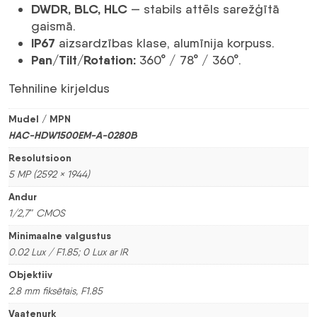
DWDR, BLC, HLC
— stabils attēls sarežģītā
gaismā.
IP67
aizsardzības klase, alumīnija korpuss.
Pan/Tilt/Rotation:
360° / 78° / 360°.
Tehniline kirjeldus
Mudel / MPN
HAC-HDW1500EM-A-0280B
Resolutsioon
5 MP (2592 × 1944)
Andur
1/2,7″ CMOS
Minimaalne valgustus
0.02 Lux / F1.85; 0 Lux ar IR
Objektiiv
2.8 mm fiksētais, F1.85
Vaatenurk