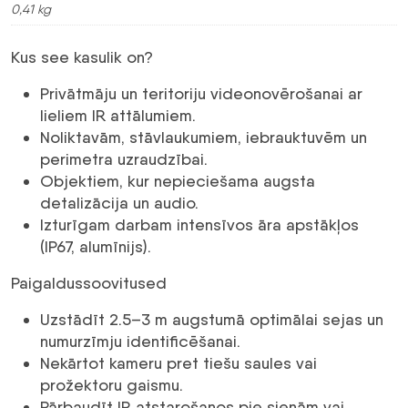
0,41 kg
Kus see kasulik on?
Privātmāju un teritoriju videonovērošanai ar
lieliem IR attālumiem.
Noliktavām, stāvlaukumiem, iebrauktuvēm un
perimetra uzraudzībai.
Objektiem, kur nepieciešama augsta
detalizācija un audio.
Izturīgam darbam intensīvos āra apstākļos
(IP67, alumīnijs).
Paigaldussoovitused
Uzstādīt 2.5–3 m augstumā optimālai sejas un
numurzīmju identificēšanai.
Nekārtot kameru pret tiešu saules vai
prožektoru gaismu.
Pārbaudīt IR atstarošanos pie sienām vai