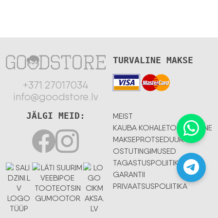
TURVALINE MAKSE
+371 27017034
info@goodstore.lv
JÄLGI MEID:
MEIST
KAUBA KOHALETOIMETAMINE
MAKSEPROTSEDUUR
OSTUTINGIMUSED
TAGASTUSPOLIITIKA
GARANTII
PRIVAATSUSPOLIITIKA