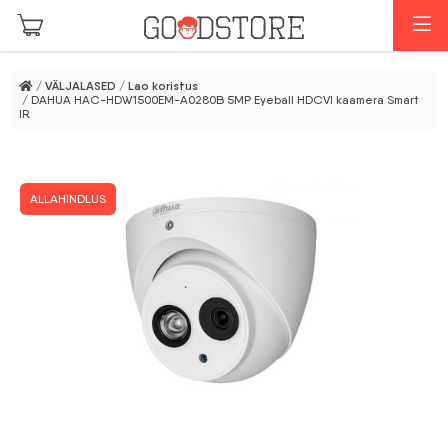
Skip to main content
M
/
VÄLJALASED
/
Lao koristus
/ DAHUA HAC-HDW1500EM-A0280B 5MP Eyeball HDCVI kaamera Smart
IR
ALLAHINDLUS