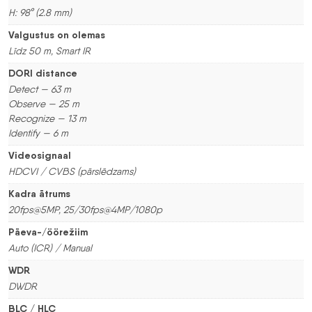
H: 98° (2.8 mm)
Valgustus on olemas
Līdz 50 m, Smart IR
DORI distance
Detect — 63 m
Observe — 25 m
Recognize — 13 m
Identify — 6 m
Videosignaal
HDCVI / CVBS (pārslēdzams)
Kadra ātrums
20fps@5MP, 25/30fps@4MP/1080p
Päeva-/öörežiim
Auto (ICR) / Manual
WDR
DWDR
BLC / HLC