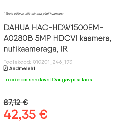
* Toote välimus võib erineda pildil kujutatust
DAHUA HAC-HDW1500EM-
A0280B 5MP HDCVI kaamera,
nutikaameraga, IR
Tootekood: 010201_246_193
Andmeleht
Toode on saadaval Daugavpilsi laos
87,12
€
Algne
42,35
€
Praegune
hind
hind