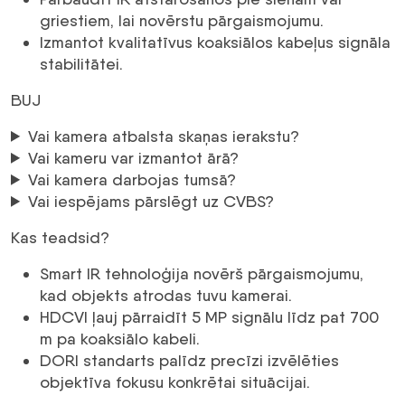
griestiem, lai novērstu pārgaismojumu.
Izmantot kvalitatīvus koaksiālos kabeļus signāla
stabilitātei.
BUJ
Vai kamera atbalsta skaņas ierakstu?
Vai kameru var izmantot ārā?
Vai kamera darbojas tumsā?
Vai iespējams pārslēgt uz CVBS?
Kas teadsid?
Smart IR tehnoloģija novērš pārgaismojumu,
kad objekts atrodas tuvu kamerai.
HDCVI ļauj pārraidīt 5 MP signālu līdz pat 700
m pa koaksiālo kabeli.
DORI standarts palīdz precīzi izvēlēties
objektīva fokusu konkrētai situācijai.