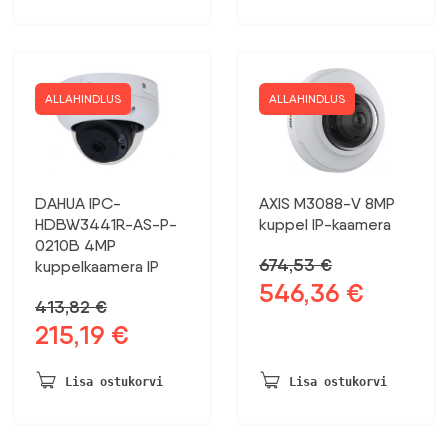
1310,43 €.
681,42 €.
ALLAHINDLUS
ALLAHINDLUS
DAHUA IPC-
AXIS M3088-V 8MP
HDBW3441R-AS-P-
kuppel IP-kaamera
0210B 4MP
674,53
€
kuppelkaamera IP
546,36
€
Algne
Praegune
413,82
€
hind
hind
215,19
€
Algne
Praegune
oli:
on:
hind
hind
674,53 €.
546,36 €.
oli:
on:
Lisa ostukorvi
Lisa ostukorvi
413,82 €.
215,19 €.