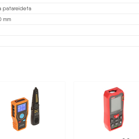
ma patareideta
30 mm