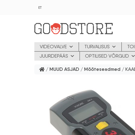
Skip to main content
ET
VIDEOVALVE
TURVALISUS
TOI
JUURDEPÄÄS
OPTILISED VÕRGUD
/
MUUD ASJAD
/
Mõõteseadmed
/ KAA