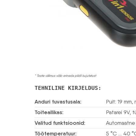
* Toote välimus võib erineda pildil kujutatust
TEHNILINE KIRJELDUS:
Anduri tuvastusala:
Puit: 19 mm,
Toiteallikas:
Patarei 9V, 
Valitud funktsioonid:
Automaatne k
Töötemperatuur:
5 °C … 40 °