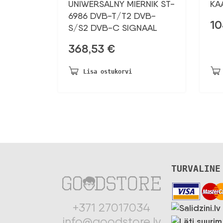
UNIWERSALNY MIERNIK ST-
KA
6986 DVB-T/T2 DVB-
10
S/S2 DVB-C SIGNAAL
368,53
€
Lisa ostukorvi
TURVALINE
+371 27017034
info@goodstore.lv