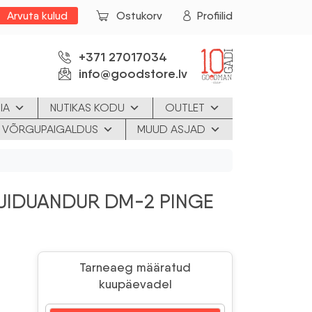
Arvuta kulud
Ostukorv
Profiilid
+371 27017034
info@goodstore.lv
IA
NUTIKAS KODU
OUTLET
JA VÕRGUPAIGALDUS
MUUD ASJAD
PUIDUANDUR DM-2 PINGE
Tarneaeg määratud
kuupäevadel