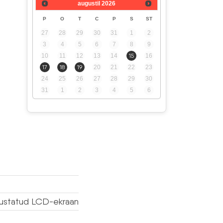
augustil
2026
P
O
T
C
P
S
ST
27
28
29
30
31
1
2
3
4
5
6
7
8
9
10
11
12
13
14
15
16
17
18
19
20
21
22
23
24
25
26
27
28
29
30
31
1
2
3
4
5
6
algustatud LCD-ekraan