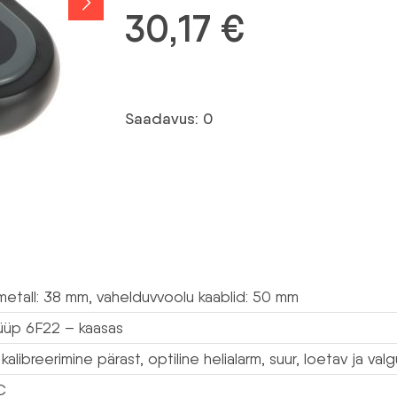
30,17
€
Saadavus: 0
 metall: 38 mm, vahelduvvoolu kaablid: 50 mm
tüüp 6F22 – kaasas
alibreerimine pärast, optiline helialarm, suur, loetav ja v
C