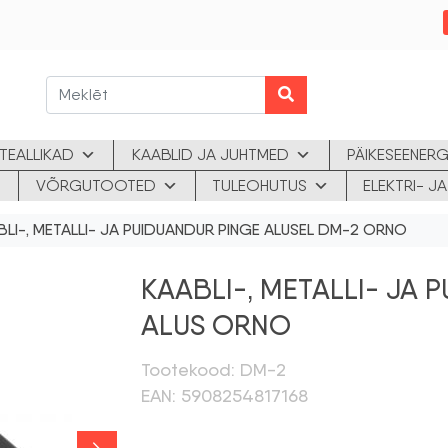
TEALLIKAD
KAABLID JA JUHTMED
PÄIKESEENERG
VÕRGUTOOTED
TULEOHUTUS
ELEKTRI- 
BLI-, METALLI- JA PUIDUANDUR PINGE ALUSEL DM-2 ORNO
KAABLI-, METALLI- JA 
ALUS ORNO
Tootekood: DM-2
EAN: 5908254817168