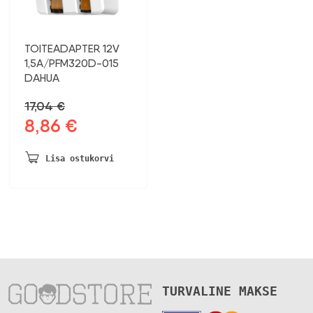
TOITEADAPTER 12V
1,5A/PFM320D-015
DAHUA
17,04
€
8,86
€
Algne
Praegune
hind
hind
oli:
on:
Lisa ostukorvi
17,04 €.
8,86 €.
TURVALINE MAKSE