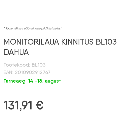
* Toote välimus võib erineda pildil kujutatust
MONITORILAUA KINNITUS BL103
DAHUA
Tootekood: BL103
EAN: 2010902912767
Tarneaeg: 14.-18. august
131,91
€