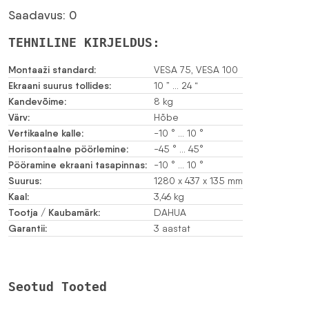
Saadavus: 0
TEHNILINE KIRJELDUS:
Montaaži standard:
VESA 75, VESA 100
Ekraani suurus tollides:
10 ” … 24 “
Kandevõime:
8 kg
Värv:
Hõbe
Vertikaalne kalle:
-10 ° … 10 °
Horisontaalne pöörlemine:
-45 ° … 45°
Pööramine ekraani tasapinnas:
-10 ° … 10 °
Suurus:
1280 x 437 x 135 mm
Kaal:
3,46 kg
Tootja / Kaubamärk:
DAHUA
Garantii:
3 aastat
Seotud Tooted