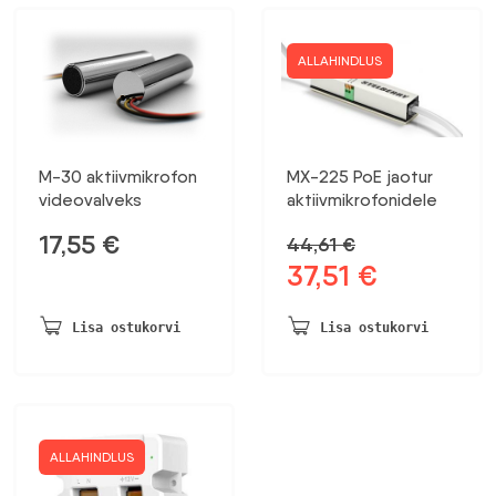
ALLAHINDLUS
M-30 aktiivmikrofon
MX-225 PoE jaotur
videovalveks
aktiivmikrofonidele
17,55
€
44,61
€
37,51
€
Algne
Praegune
hind
hind
oli:
on:
Lisa ostukorvi
Lisa ostukorvi
44,61 €.
37,51 €.
ALLAHINDLUS