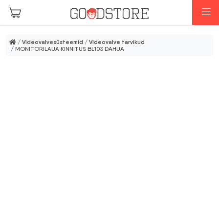
Skip to main content
M
/
Videovalvesüsteemid
/
Videovalve tarvikud
/ MONITORILAUA KINNITUS BL103 DAHUA