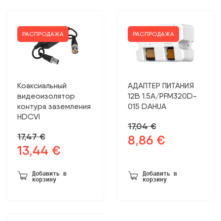
РАСПРОДАЖА
РАСПРОДАЖА
Коаксиальный
АДАПТЕР ПИТАНИЯ
видеоизолятор
12В 1.5А/PFM320D-
контура заземления
015 DAHUA
HDCVI
17,04
€
17,47
€
8,86
€
Первоначальная
Текущая
13,44
€
Первоначальная
Текущая
цена
цена:
цена
цена:
была:
8,86 €.
была:
13,44 €.
17,04 €.
Добавить в
Добавить в
корзину
корзину
17,47 €.