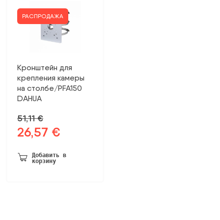
РАСПРОДАЖА
Кронштейн для
крепления камеры
на столбе/PFA150
DAHUA
51,11
€
26,57
€
Первоначальная
Текущая
цена
цена:
была:
26,57 €.
Добавить в
корзину
51,11 €.