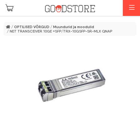
Skip to main content
M
/
OPTILISED VÕRGUD
/
Muundurid ja moodulid
/ NET TRANSCEIVER 10GE +SFP/TRX-10GSFP-SR-MLX QNAP