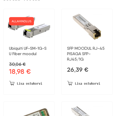
ALLAHINDLUS
Ubiquiti UF-SM-1G-S
SFP MOODUL RJ-45
U Fiber moodul
PISAGA SFP-
RJ45/1G
30,06
€
26,39
€
18,98
€
Algne
Praegune
hind
hind
oli:
on:
Lisa ostukorvi
Lisa ostukorvi
30,06 €.
18,98 €.