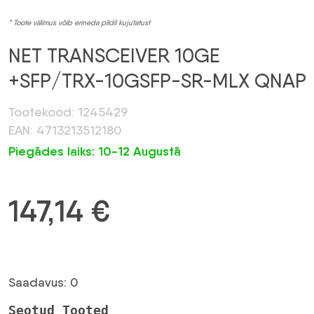
* Toote välimus võib erineda pildil kujutatust
NET TRANSCEIVER 10GE
+SFP/TRX-10GSFP-SR-MLX QNAP
Tootekood: 1245429
EAN: 4713213512180
Piegādes laiks: 10-12 Augustā
147,14
€
Saadavus: 0
Seotud Tooted