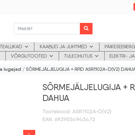
TEALLIKAD
KAABLID JA JUHTMED
PÄIKESEENERG
VÕRGUTOOTED
TULEOHUTUS
ELEKTRI- 
ja lugejad
/ SÕRMEJÄLJELUGIJA + RFID ASR1102A-D(V2) DAHU
SÕRMEJÄLJELUGIJA + R
DAHUA
Tootekood: ASR1102A-D(V2)
EAN: 6939554945472