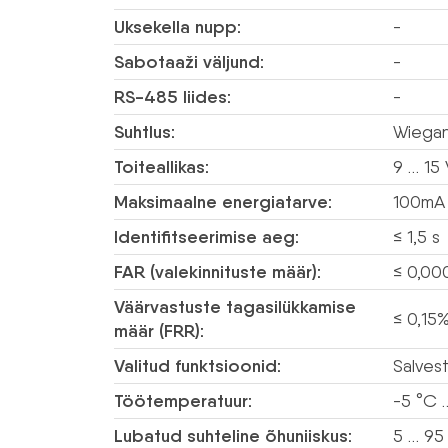
Uksekella nupp:
-
Sabotaaži väljund:
-
RS-485 liides:
-
Suhtlus:
Wiega
Toiteallikas:
9 … 15 
Maksimaalne energiatarve:
100mA
Identifitseerimise aeg:
≤ 1,5 s
FAR (valekinnituste määr):
≤ 0,0
Väärvastuste tagasilükkamise
≤ 0,15
määr (FRR):
Valitud funktsioonid:
Salves
Töötemperatuur:
-5 °C 
Lubatud suhteline õhuniiskus:
5 … 95