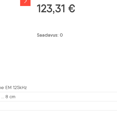
123,31
€
Saadavus: 0
lne EM 125kHz
6 … 8 cm