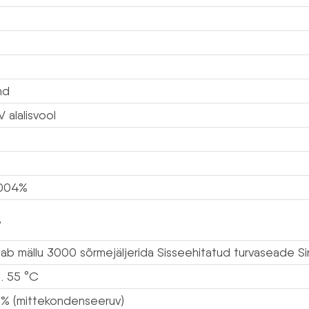
nd
V alalisvool
0004%
%
tab mällu 3000 sõrmejäljerida Sisseehitatud turvaseade Si
… 55 °C
 % (mittekondenseeruv)