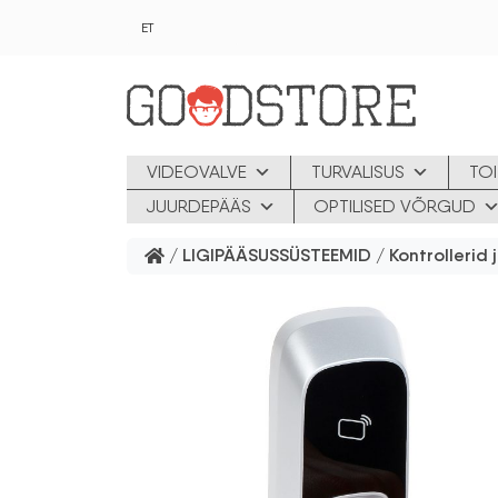
Skip to main content
ET
VIDEOVALVE
TURVALISUS
TOI
JUURDEPÄÄS
OPTILISED VÕRGUD
/
LIGIPÄÄSUSSÜSTEEMID
/
Kontrollerid 