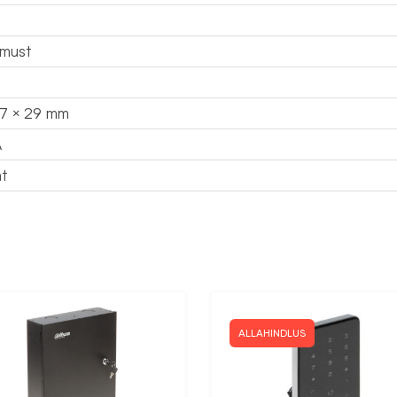
must
57 × 29 mm
A
at
ALLAHINDLUS