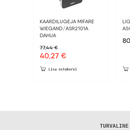
KAARDILUGEJA MIFARE
LI
WIEGAND/ASR2101A
AS
DAHUA
8
77,44
€
40,27
€
Algne
Praegune
hind
hind
oli:
on:
Lisa ostukorvi
77,44 €.
40,27 €.
TURVALINE