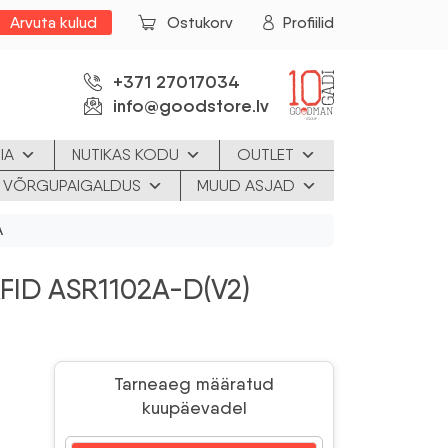
Arvuta kulud
Ostukorv
Profiilid
+371 27017034
info@goodstore.lv
IA
NUTIKAS KODU
OUTLET
JA VÕRGUPAIGALDUS
MUUD ASJAD
A
FID ASR1102A-D(V2)
Tarneaeg määratud
kuupäevadel