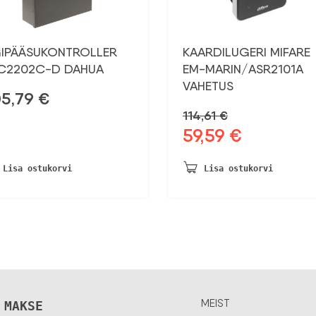
GIPÄÄSUKONTROLLER
KAARDILUGERI MIFARE
C2202C-D DAHUA
EM-MARIN/ASR2101A
VAHETUS
05,79
€
114,61
€
59,59
€
Algne
Praegune
hind
hind
oli:
on:
Lisa ostukorvi
Lisa ostukorvi
114,61 €.
59,59 €.
MEIST
 MAKSE