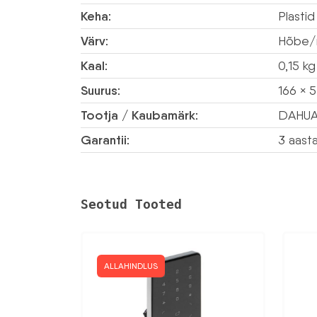
Keha:
Plastid
Värv:
Hõbe/
Kaal:
0,15 kg
Suurus:
166 × 
Tootja / Kaubamärk:
DAHU
Garantii:
3 aast
Seotud Tooted
ALLAHINDLUS