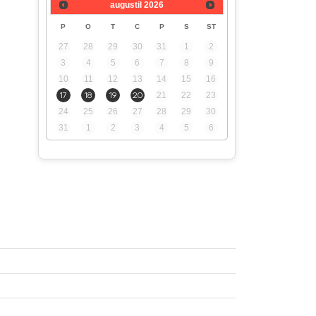
augustil
2026
P
O
T
C
P
S
ST
27
28
29
30
31
1
2
3
4
5
6
7
8
9
10
11
12
13
14
15
16
17
18
19
20
21
22
23
24
25
26
27
28
29
30
31
1
2
3
4
5
6