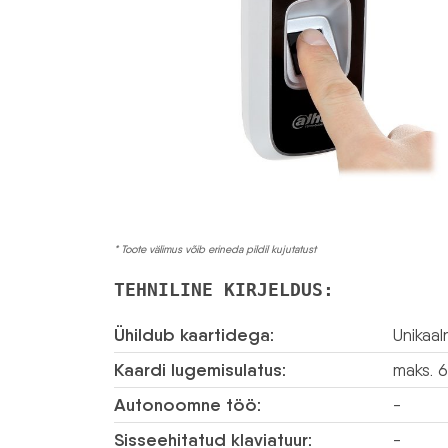
* Toote välimus võib erineda pildil kujutatust
TEHNILINE KIRJELDUS:
Ühildub kaartidega:
Unikaa
Kaardi lugemisulatus:
maks. 
Autonoomne töö:
-
Sisseehitatud klaviatuur:
-