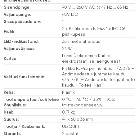
andmeedastuskiirused:
Sisendpinge:
90 V … 260 V AC @ 47 Hz … 63 Hz
Väljundpinge:
48V DC
Sissepääsude arv:
1
2 x Pistikupesa RJ-45 1 x IEC C6
Pistik:
pistikupesa
LED-indikaatorid:
Juhtmete ühendus
Väljundvõimsus:
24 W
Lühis Ülekoormus Kaitse
Kaitse:
elektrostaatilise laengu eest
Pistiku RJ-45 pin numbrid: 1/2, 3/6 –
Andmeedastus juhtmete kaudu;
Valitud funktsioonid:
4/5, 7/8 – Andmeedastus juhtmete
kaudu + Toiteallikas
Keha:
Plastik
Töötemperatuur/suhteline
0 °C … 40 °C / 35% … 95%
õhuniiskus:
(mittekondenseeruv)
Kaal:
0,17 kg
Suurus:
94 x 60 x 36 mm
Tootja / Kaubamärk:
UBIQUITI
Garantii:
2 aastat