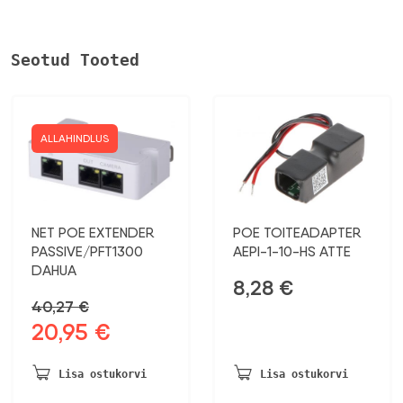
Seotud Tooted
ALLAHINDLUS
NET POE EXTENDER
POE TOITEADAPTER
PASSIVE/PFT1300
AEPI-1-10-HS ATTE
DAHUA
8,28
€
40,27
€
20,95
€
Algne
Praegune
hind
hind
oli:
on:
Lisa ostukorvi
Lisa ostukorvi
40,27 €.
20,95 €.