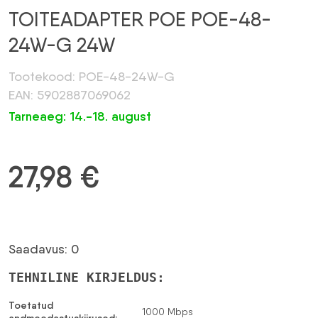
TOITEADAPTER POE POE-48-
24W-G 24W
Tootekood: POE-48-24W-G
EAN: 5902887069062
Tarneaeg: 14.-18. august
27,98
€
Saadavus: 0
TEHNILINE KIRJELDUS:
Toetatud
1000 Mbps