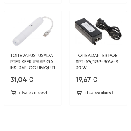
TOITEVARUSTUSADA
TOITEADAPTER POE
PTER KEERUPAABIGA
SPT-1G/1GP-30W-S
INS-3AF-OG UBIQUITI
30 W
31,04
€
19,67
€
Lisa ostukorvi
Lisa ostukorvi