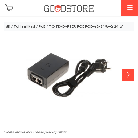
Skip to main content
M
/
Toiteallikad
/
PoE
/ TOITEADAPTER POE POE-48-24W-G 24 W
* Toote välimus võib erineda pildil kujutatust