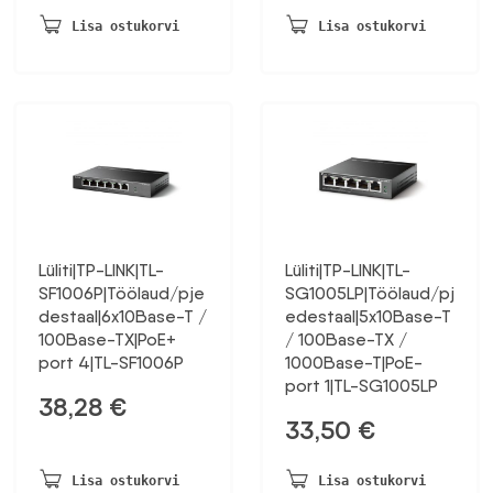
oli:
on:
Lisa ostukorvi
Lisa ostukorvi
147,14 €.
76,51 €.
Lüliti|TP-LINK|TL-
Lüliti|TP-LINK|TL-
SF1006P|Töölaud/pje
SG1005LP|Töölaud/pj
destaal|6x10Base-T /
edestaal|5x10Base-T
100Base-TX|PoE+
/ 100Base-TX /
port 4|TL-SF1006P
1000Base-T|PoE-
port 1|TL-SG1005LP
38,28
€
33,50
€
Lisa ostukorvi
Lisa ostukorvi