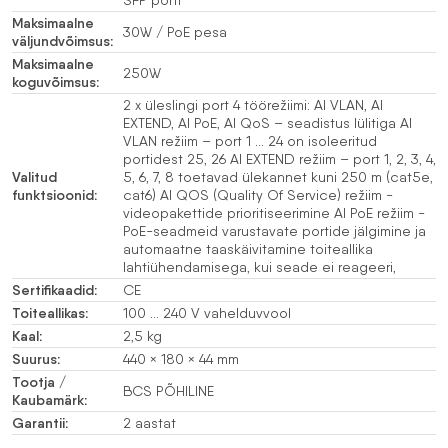
Maksimaalne
30W / PoE pesa
väljundvõimsus:
Maksimaalne
250W
koguvõimsus:
2 x üleslingi port 4 töörežiimi: AI VLAN, AI
EXTEND, AI PoE, AI QoS – seadistus lülitiga AI
VLAN režiim – port 1 … 24 on isoleeritud
portidest 25, 26 AI EXTEND režiim – port 1, 2, 3, 4,
Valitud
5, 6, 7, 8 toetavad ülekannet kuni 250 m (cat5e,
funktsioonid:
cat6) AI QOS (Quality Of Service) režiim -
videopakettide prioritiseerimine AI PoE režiim -
PoE-seadmeid varustavate portide jälgimine ja
automaatne taaskäivitamine toiteallika
lahtiühendamisega, kui seade ei reageeri,
Sertifikaadid:
CE
Toiteallikas:
100 … 240 V vahelduvvool
Kaal:
2,5 kg
Suurus:
440 × 180 × 44 mm
Tootja /
BCS PÕHILINE
Kaubamärk:
Garantii:
2 aastat