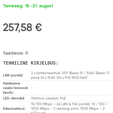
Tarneaeg: 18.-21. august
257,58
€
Saadavus: 0
TEHNILINE KIRJELDUS:
2 x kombineeritud: SFP (Base-X) / RJ45 (Base-T)
LAN-pordid:
pesa 24 x RJ45 (24 x PoE (802.3at))
Haldamine
veebi/konsooli
-
kaudu:
LED-dioodid:
Võimsus, seadus, PoE
10/100 Mbps – 24 LAN & PoE pordid, 10 / 100 /
Edastuskiirus:
1000 Mbps – 2 üleslingi porti, 1000 Mbps – 2
SFP porti