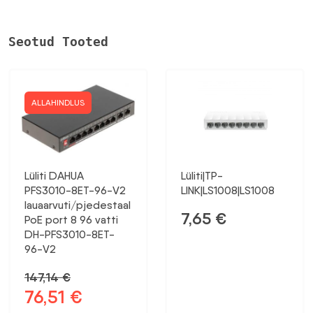
Seotud Tooted
ALLAHINDLUS
Lüliti DAHUA
Lüliti|TP-
PFS3010-8ET-96-V2
LINK|LS1008|LS1008
lauaarvuti/pjedestaal
7,65
€
PoE port 8 96 vatti
DH-PFS3010-8ET-
96-V2
147,14
€
76,51
€
Algne
Praegune
hind
hind