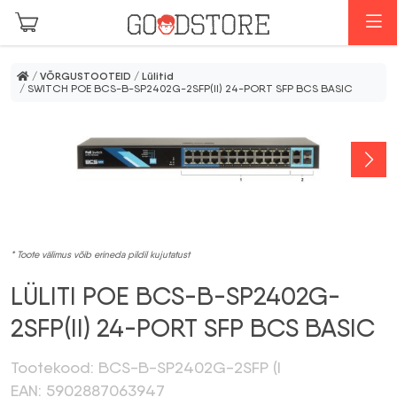
Skip to main content
M
/
VÕRGUSTOOTEID
/
Lülitid
/ SWITCH POE BCS-B-SP2402G-2SFP(II) 24-PORT SFP BCS BASIC
* Toote välimus võib erineda pildil kujutatust
LÜLITI POE BCS-B-SP2402G-
2SFP(II) 24-PORT SFP BCS BASIC
Tootekood: BCS-B-SP2402G-2SFP (I
EAN: 5902887063947