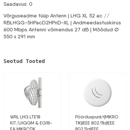
Saadavus: 0
Võrguseadme tüüp Antenn | LHG XL 52 ac //
RBLHGG-5HPacD2HPnD-XL | Andmeedastuskiirus
600 Mbps Antenni võimendus 27 dB | Mõõdud Ø
550 x 291 mm
Seotud Tooted
WRL LHG LTE18
Pöörduspunkt|MIKRO
KIT/LHGGM & EG18-
TIK|IEEE 802.11b|IEEE
EA MIKROTIK
802.11g|IEEE