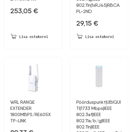
802.11n|1xRJ45|RBCA
253,05
€
PL-2ND
29,15
€
Lisa ostukorvi
Lisa ostukorvi
WRL RANGE
Pöörduspunkt|UBIQUI
EXTENDER
TI|1733 Mbps|IEEE
1800MBPS/RE605X
802.3af|IEEE
TP-LINK
802.11a/b/g|IEEE
802.11n|IEEE