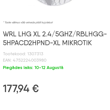
* Toote välimus võib erineda pildil kujutatust
WRL LHG XL 2.4/5GHZ/RBLHGG-
5HPACD2HPND-XL MIKROTIK
Tootekood: 1307313
EAN: 4752224003980
Piegādes laiks: 10-12 Augustā
177,94
€