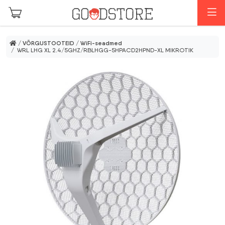
Skip to main content
M
/
VÕRGUSTOOTEID
/
WiFi-seadmed
/ WRL LHG XL 2.4/5GHZ/RBLHGG-5HPACD2HPND-XL MIKROTIK