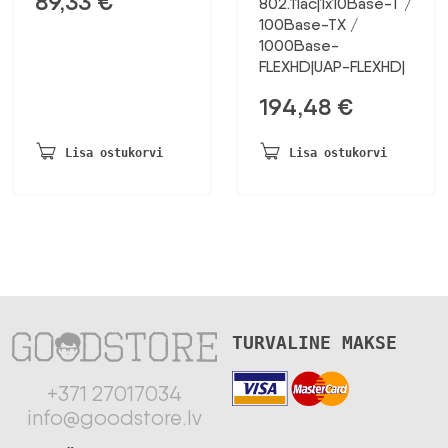
89,33
€
802.11ac|1x10Base-T /
100Base-TX /
1000Base-
FLEXHD|UAP-FLEXHD|
194,48
€
Lisa ostukorvi
Lisa ostukorvi
TURVALINE MAKSE
+371 27017034
info@goodstore.lv