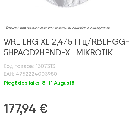
* Внешний вид товара может отличаться от изображённого на картинке
WRL LHG XL 2,4/5 ГГц/RBLHGG-
5HPACD2HPND-XL MIKROTIK
Код товара: 1307313
ЕАН: 4752224003980
Piegādes laiks: 8-11 Augustā
177,94
€