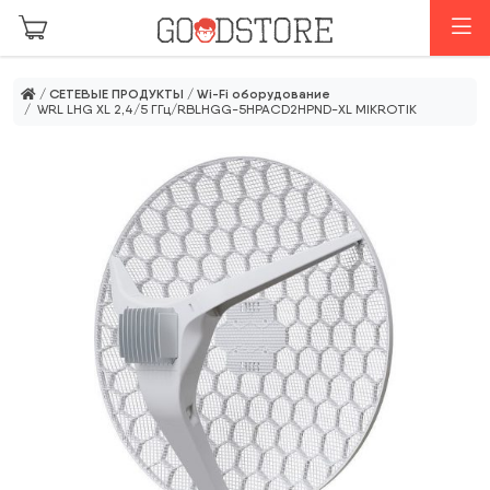
Перейти к основному содержанию
М
/
СЕТЕВЫЕ ПРОДУКТЫ
/
Wi-Fi оборудование
/ WRL LHG XL 2,4/5 ГГц/RBLHGG-5HPACD2HPND-XL MIKROTIK