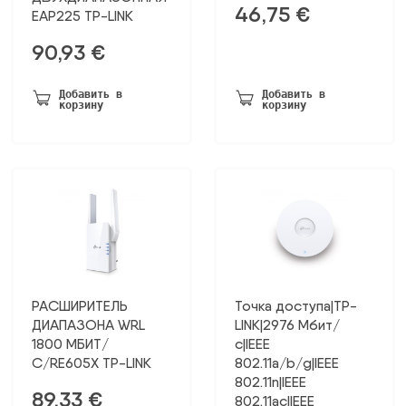
46,75
€
EAP225 TP-LINK
90,93
€
Добавить в
Добавить в
корзину
корзину
РАСШИРИТЕЛЬ
Точка доступа|TP-
ДИАПАЗОНА WRL
LINK|2976 Мбит/
1800 МБИТ/
с|IEEE
С/RE605X TP-LINK
802.11a/b/g|IEEE
802.11n|IEEE
89,33
€
802.11ac|IEEE