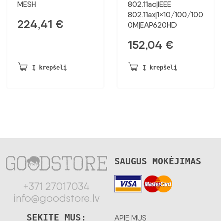
MESH
802.11ac|IEEE
802.11ax|1×10/100/100
224,41
€
0M|EAP620HD
152,04
€
Į krepšelį
Į krepšelį
SAUGUS MOKĖJIMAS
+371 27017034
info@goodstore.lv
SEKITE MUS:
APIE MUS