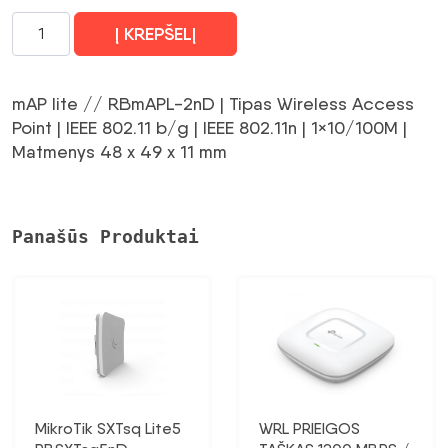
produkto
Į KREPŠELĮ
kiekis:
Access
Point|MIKROTIK|IEEE
mAP lite // RBmAPL-2nD | Tipas Wireless Access
802.11
Point | IEEE 802.11 b/g | IEEE 802.11n | 1×10/100M |
b/g|IEEE
Matmenys 48 x 49 x 11 mm
802.11n|1x10/100M|RBMAPL-
2ND
Panašūs Produktai
MikroTik SXTsq Lite5
WRL PRIEIGOS