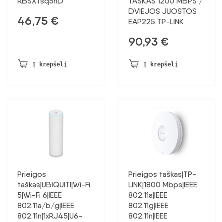
RBSXTsq5nD
TAŠKAS 1200 MBPS /
DVIEJOS JUOSTOS
46,75
€
EAP225 TP-LINK
90,93
€
Į krepšelį
Į krepšelį
Prieigos
Prieigos taškas|TP-
taškas|UBIQUITI|Wi-Fi
LINK|1800 Mbps|IEEE
5|Wi-Fi 6|IEEE
802.11a|IEEE
802.11a/b/g|IEEE
802.11g|IEEE
802.11n|1xRJ45|U6-
802.11n|IEEE