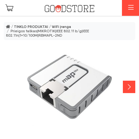
Pereiti prie pagrindinio turinio
M
/
TINKLO PRODUKTAI
/
WiFi įranga
/ Prieigos taškas|MIKROTIK|IEEE 802.11 b/g|IEEE
802.11n|1×10/100M|RBMAPL-2ND