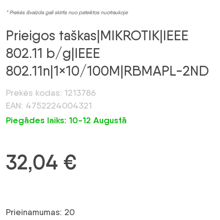
* Prekės išvaizda gali skirtis nuo pateiktos nuotraukoje
Prieigos taškas|MIKROTIK|IEEE
802.11 b/g|IEEE
802.11n|1×10/100M|RBMAPL-2ND
Prekės kodas: 1213786
EAN: 4752224004321
Piegādes laiks: 10-12 Augustā
32,04
€
Prieinamumas: 20