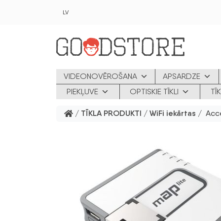
Skip to main content
LV
VIDEONOVĒROŠANA
APSARDZE
PIEKĻUVE
OPTISKIE TĪKLI
TĪ
/
TĪKLA PRODUKTI
/
WiFi iekārtas
/ Acce