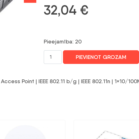
32,04
€
Pieejamība: 20
Access
PIEVIENOT GROZAM
Point|MIKROTIK|IEEE
802.11
b/g|IEEE
ccess Point | IEEE 802.11 b/g | IEEE 802.11n | 1×10/10
802.11n|1x10/100M|RBMAPL-
2ND
daudzums