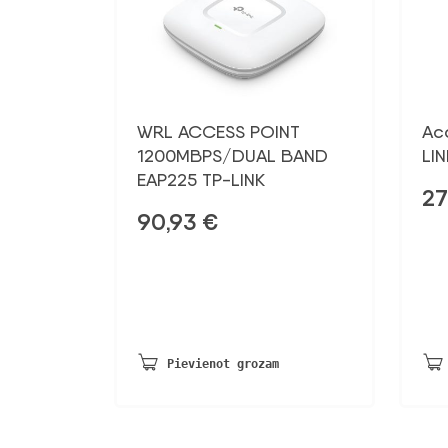
WRL ACCESS POINT
Ac
1200MBPS/DUAL BAND
LI
EAP225 TP-LINK
27
90,93
€
Pievienot grozam