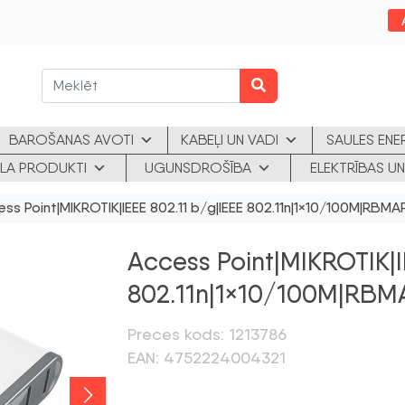
BAROŠANAS AVOTI
KABEĻI UN VADI
SAULES ENE
KLA PRODUKTI
UGUNSDROŠĪBA
ELEKTRĪBAS UN
ss Point|MIKROTIK|IEEE 802.11 b/g|IEEE 802.11n|1×10/100M|RBM
Access Point|MIKROTIK|I
802.11n|1×10/100M|RB
Preces kods: 1213786
EAN: 4752224004321