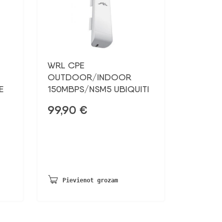
WRL CPE
OUTDOOR/INDOOR
E
150MBPS/NSM5 UBIQUITI
99,90
€
Pievienot grozam