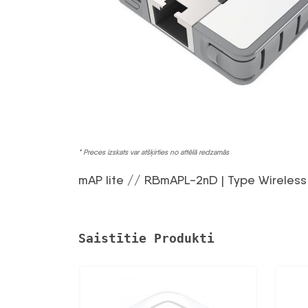
* Preces izskats var atšķirties no attēlā redzamās
mAP lite // RBmAPL-2nD | Type Wireless A
Saistītie Produkti