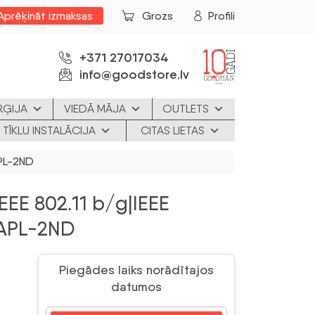
Aprēķināt izmaksas
Grozs
Profili
+371 27017034
info@goodstore.lv
RĢIJA
VIEDĀ MĀJA
OUTLETS
 TĪKLU INSTALĀCIJA
CITAS LIETAS
APL-2ND
EEE 802.11 b/g|IEEE
MAPL-2ND
Piegādes laiks norādītajos
datumos