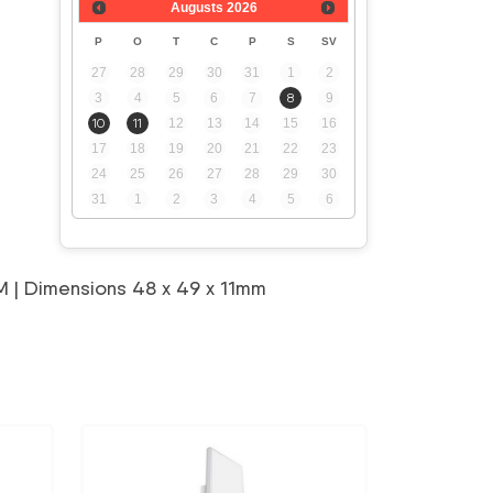
Augusts
2026
P
O
T
C
P
S
SV
27
28
29
30
31
1
2
3
4
5
6
7
8
9
10
11
12
13
14
15
16
17
18
19
20
21
22
23
24
25
26
27
28
29
30
31
1
2
3
4
5
6
0M | Dimensions 48 x 49 x 11mm