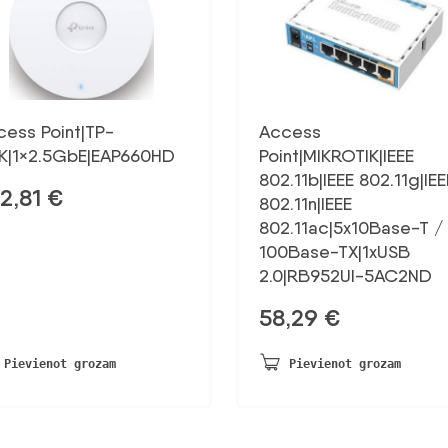
cess Point|TP-
Access
NK|1×2.5GbE|EAP660HD
Point|MIKROTIK|IEEE
802.11b|IEEE 802.11g|IEE
2,81
€
802.11n|IEEE
802.11ac|5x10Base-T /
100Base-TX|1xUSB
2.0|RB952UI-5AC2ND
58,29
€
Pievienot grozam
Pievienot grozam