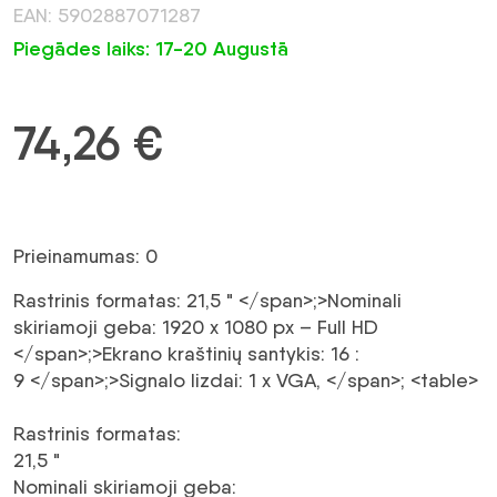
EAN: 5902887071287
Piegādes laiks: 17-20 Augustā
74,26
€
Prieinamumas: 0
Rastrinis formatas:
21,5 "
</span>;>Nominali
skiriamoji geba:
1920 x 1080 px – Full HD
</span>;>Ekrano kraštinių santykis:
16 :
9
</span>;>Signalo lizdai:
1 x VGA,
</span>; <table>
Rastrinis formatas
:
21,5 "
Nominali skiriamoji geba
: