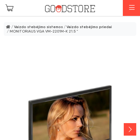
Pereiti prie pagrindinio turinio
M
/
Vaizdo stebėjimo sistemos
/
Vaizdo stebėjimo priedai
/ MONITORIAUS VGA VM-2201M-K 21.5 "