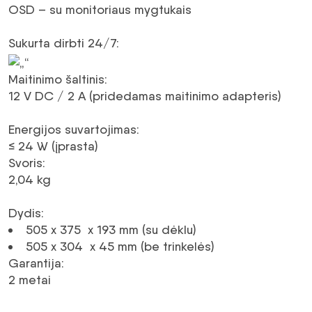
OSD – su monitoriaus mygtukais
Sukurta dirbti 24/7
:
Maitinimo šaltinis
:
12 V
DC
/ 2 A (pridedamas maitinimo adapteris)
Energijos suvartojimas
:
≤ 24 W (įprasta)
Svoris
:
2,04 kg
Dydis
:
505 x 375 x 193 mm (su dėklu)
505 x 304 x 45 mm (be trinkelės)
Garantija
:
2 metai