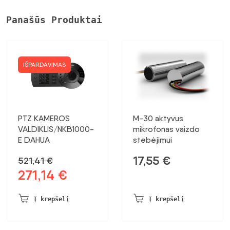
Panašūs Produktai
IŠPARDAVIMAS
PTZ KAMEROS
M-30 aktyvus
VALDIKLIS/NKB1000-
mikrofonas vaizdo
E DAHUA
stebėjimui
17,55
€
521,41
€
271,14
€
Pradinė
Dabartinė
kaina
kaina:
buvo:
271,14 €.
Į krepšelį
Į krepšelį
521,41 €.