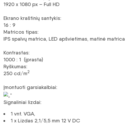
1920 x 1080 px – Full HD
Ekrano kraštinių santykis
:
16 : 9
Matricos tipas
:
IPS spalvų matrica, LED apšvietimas, matinė matrica
Kontrastas
:
1000 : 1 (įprasta)
Ryškumas
:
2
250 cd/m
Įmontuoti garsiakalbiai
:
Signaliniai lizdai
:
1 vnt.
VGA
,
1 x Lizdas 2,1/5,5 mm 12 V
DC