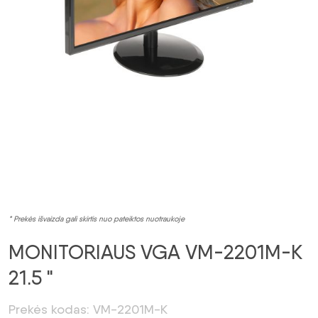
* Prekės išvaizda gali skirtis nuo pateiktos nuotraukoje
MONITORIAUS VGA VM-2201M-K
21.5 "
Prekės kodas: VM-2201M-K