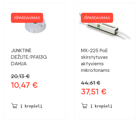
IŠPARDAVIMAS
IŠPARDAVIMAS
JUNKTINĖ
MX-225 PoE
DĖŽUTĖ/PFA13G
skirstytuvas
DAHUA
aktyviems
mikrofonams
20,13
€
44,61
€
10,47
€
Pradinė
Dabartinė
37,51
€
Pradinė
Dabartinė
kaina
kaina:
kaina
kaina:
buvo:
10,47 €.
buvo:
37,51 €.
20,13 €.
Į krepšelį
Į krepšelį
44,61 €.