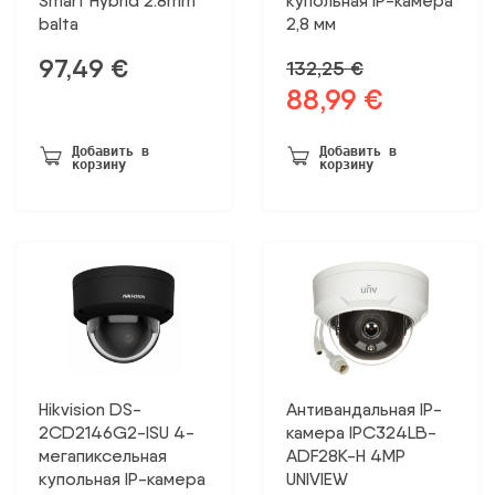
Smart Hybrid 2.8mm
купольная IP-камера
balta
2,8 мм
97,49
€
132,25
€
88,99
€
Первоначальная
Текущая
цена
цена:
была:
88,99 €.
Добавить в
Добавить в
корзину
корзину
132,25 €.
Hikvision DS-
Антивандальная IP-
2CD2146G2-ISU 4-
камера IPC324LB-
мегапиксельная
ADF28K-H 4MP
купольная IP-камера
UNIVIEW