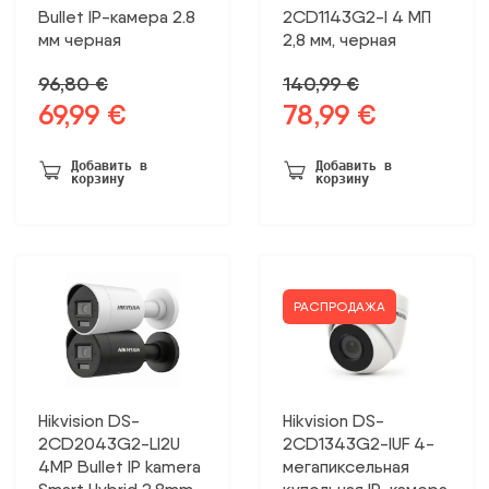
Bullet IP-камера 2.8
2CD1143G2-I 4 МП
мм черная
2,8 мм, черная
96,80
€
140,99
€
69,99
€
78,99
€
Первоначальная
Текущая
Первоначальная
Текущая
цена
цена:
цена
цена:
была:
69,99 €.
была:
78,99 €.
Добавить в
Добавить в
корзину
корзину
96,80 €.
140,99 €.
РАСПРОДАЖА
Hikvision DS-
Hikvision DS-
2CD2043G2-LI2U
2CD1343G2-IUF 4-
4MP Bullet IP kamera
мегапиксельная