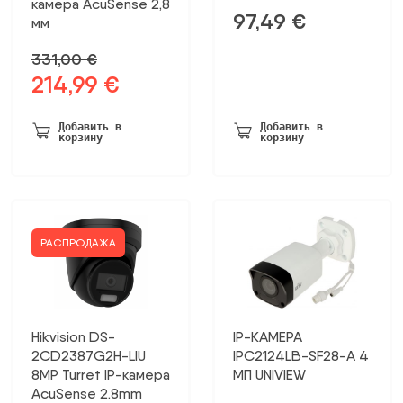
камера AcuSense 2,8
97,49
€
мм
331,00
€
214,99
€
Первоначальная
Текущая
цена
цена:
была:
214,99 €.
Добавить в
Добавить в
корзину
корзину
331,00 €.
РАСПРОДАЖА
Hikvision DS-
IP-КАМЕРА
2CD2387G2H-LIU
IPC2124LB-SF28-A 4
8MP Turret IP-камера
МП UNIVIEW
AcuSense 2.8mm