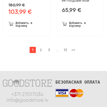
ИК-подсветкой
180,99
€
65,99
€
103,99
€
Первоначальная
Текущая
цена
цена:
была:
103,99 €.
Добавить в
Добавить в
корзину
корзину
180,99 €.
1
2
3
…
13
>>
БЕЗОПАСНАЯ ОПЛАТА
+371 27017034
info@goodstore.lv