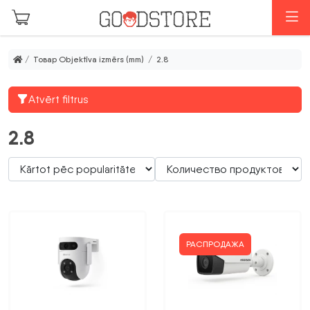
Перейти к основному содержанию
М
/ Товар Objektīva izmērs (mm) / 2.8
Atvērt filtrus
2.8
РАСПРОДАЖА