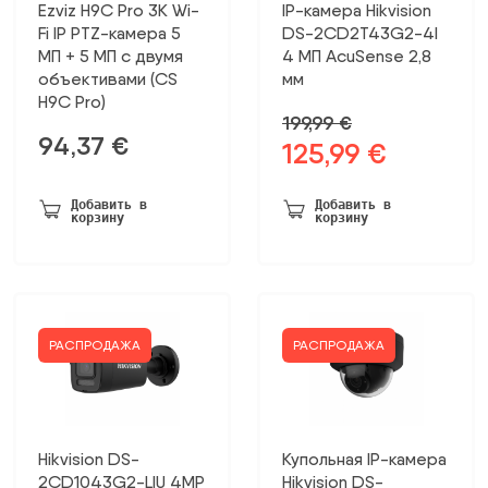
Ezviz H9C Pro 3K Wi-
IP-камера Hikvision
Fi IP PTZ-камера 5
DS-2CD2T43G2-4I
МП + 5 МП с двумя
4 МП AcuSense 2,8
объективами (CS
мм
H9C Pro)
199,99
€
94,37
€
125,99
€
Первоначальная
Текущая
цена
цена:
была:
125,99 €.
Добавить в
Добавить в
корзину
корзину
199,99 €.
РАСПРОДАЖА
РАСПРОДАЖА
Hikvision DS-
Купольная IP-камера
2CD1043G2-LIU 4MP
Hikvision DS-