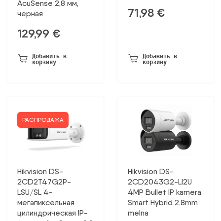
AcuSense 2,8 мм,
71,98
€
черная
129,99
€
Добавить в
Добавить в
корзину
корзину
РАСПРОДАЖА
Hikvision DS-
Hikvision DS-
2CD2T47G2P-
2CD2043G2-LI2U
LSU/SL 4-
4MP Bullet IP kamera
мегапиксельная
Smart Hybrid 2.8mm
цилиндрическая IP-
melna