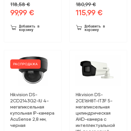
118,58
€
180,99
€
99,99
€
115,99
€
Первоначальная
Текущая
Первоначальная
Текущая
цена
цена:
цена
цена:
была:
99,99 €.
была:
115,99 €.
Добавить в
Добавить в
корзину
корзину
118,58 €.
180,99 €.
РАСПРОДАЖА
Hikvision DS-
Hikvision DS-
2CD2143G2-IU 4-
2CE16H8T-IT3F 5-
мегапиксельная
мегапиксельная
купольная IP-камера
цилиндрическая
AcuSense 2,8 мм,
AHD-камера с
черная
интеллектуальной