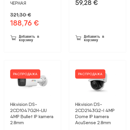
59,28
€
ЧЕРНАЯ
321,30
€
188,76
€
Первоначальная
Текущая
цена
цена:
была:
188,76 €.
Добавить в
Добавить в
корзину
корзину
321,30 €.
РАСПРОДАЖА
РАСПРОДАЖА
Hikvision DS-
Hikvision DS-
2CD1047G2H-LIU
2CD2143G2-I 4MP
4MP Bullet IP kamera
Dome IP kamera
2.8mm
AcuSense 2.8mm