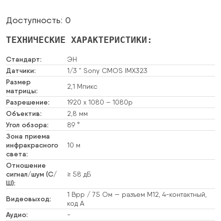
Доступность: 0
ТЕХНИЧЕСКИЕ ХАРАКТЕРИСТИКИ:
Стандарт:
ЭН
Датчики:
1/3 ” Sony CMOS IMX323
Размер
2,1 Мпикс
матрицы:
Разрешение:
1920 x 1080 – 1080p
Объектив:
2,8 мм
Угол обзора:
89 °
Зона приема
инфракрасного
10 м
света:
Отношение
сигнал/шум (С/
≥ 58 дБ
Ш):
1 Вpp / 75 Ом — разъем M12, 4-контактный,
Видеовыход:
код A
Аудио:
-