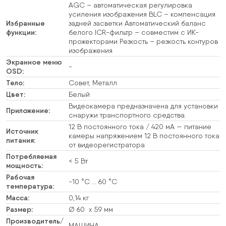
AGC – автоматическая регулировка
усиления изображения BLC – компенсация
Избранные
задней засветки Автоматический баланс
функции:
белого ICR-фильтр – совместим с ИК-
прожекторами Резкость – резкость контуров
изображения
Экранное меню
-
OSD:
Тело:
Совет, Металл
Цвет:
Белый
Видеокамера предназначена для установки
Приложение:
снаружи транспортного средства.
12 В постоянного тока / 420 мА — питание
Источник
камеры напряжением 12 В постоянного тока
питания:
от видеорегистратора
Потребляемая
< 5 Вт
мощность:
Рабочая
-10 °C … 60 °C
температура:
Масса:
0,14 кг
Размер:
Ø 60 x 59 мм
Производитель/
МАШИНА