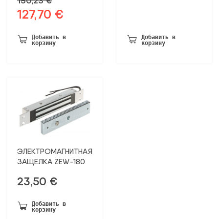
150,23
€
127,70
€
Первоначальная
Текущая
цена
цена:
была:
127,70 €.
Добавить в
Добавить в
корзину
корзину
150,23 €.
ЭЛЕКТРОМАГНИТНАЯ
ЗАЩЕЛКА ZEW-180
23,50
€
Добавить в
корзину