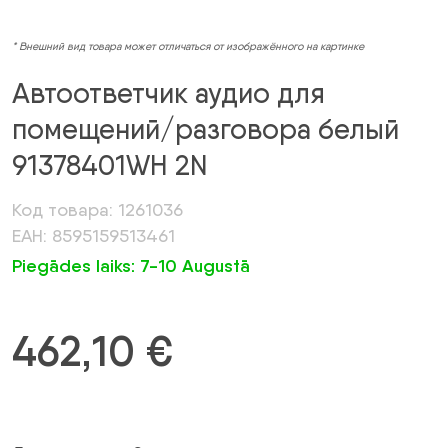
* Внешний вид товара может отличаться от изображённого на картинке
Автоответчик аудио для
помещений/разговора белый
91378401WH 2N
Код товара: 1261036
ЕАН: 8595159513461
Piegādes laiks: 7-10 Augustā
462,10
€