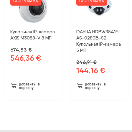
РАСПРОДАЖА
РАСПРОДАЖА
Купольная IP-камера
DAHUA HDBW3541F-
AXIS M3088-V 8 МП
AS-0280B-S2
Купольная IP-камера
674,53
€
5 МП
546,36
€
Первоначальная
Текущая
246,91
€
цена
цена:
144,16
€
Первоначальная
Текущая
была:
546,36 €.
цена
цена:
674,53 €.
была:
144,16 €.
Добавить в
Добавить в
корзину
корзину
246,91 €.