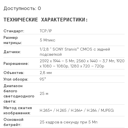
Доступность: 0
ТЕХНИЧЕСКИЕ ХАРАКТЕРИСТИКИ:
Стандарт:
TCP/IP
Размер
5 Мпикс
матрицы:
1/2,8 ” SONY Starvis™ CMOS с задней
Датчики:
подсветкой
2592 x 1944 – 5 Мп, 2560 x 1440 – 3,7 Мп, 1920
Разрешение:
x 1080 – 1080p, 1280 x 720 – 720p
Объектив:
2,8 мм
Угол обзора:
95°
Диапазон
белого
25 м
светодиодного
света:
Метод сжатия
H.265+ / H.265 / H.264+ / H.264 / MJPEG
изображения:
Основной
25 кадров в секунду при 5 Мп
битрейт: