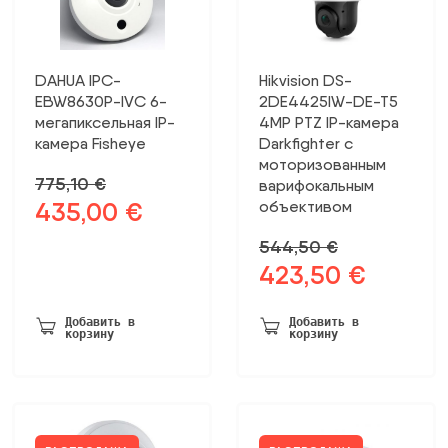
DAHUA IPC-
Hikvision DS-
EBW8630P-IVC 6-
2DE4425IW-DE-T5
мегапиксельная IP-
4MP PTZ IP-камера
камера Fisheye
Darkfighter с
моторизованным
775,10
€
варифокальным
435,00
€
объективом
Первоначальная
Текущая
цена
цена:
544,50
€
была:
435,00 €.
423,50
€
Первоначальная
Текущая
775,10 €.
цена
цена:
была:
423,50 €.
Добавить в
Добавить в
корзину
корзину
544,50 €.