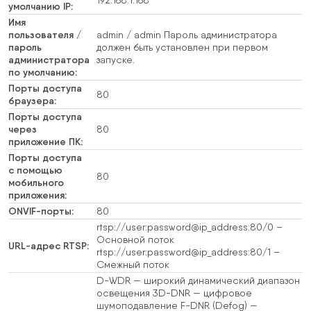
192.168.1.168
умолчанию IP:
Имя
пользователя /
admin / admin Пароль администратора
пароль
должен быть установлен при первом
администратора
запуске.
по умолчанию:
Порты доступа
80
браузера:
Порты доступа
через
80
приложение ПК:
Порты доступа
с помощью
80
мобильного
приложения:
ONVIF-порты:
80
rtsp://user:password@ip_address:80/0 –
Основной поток
URL-адрес RTSP:
rtsp://user:password@ip_address:80/1 –
Смежный поток
D-WDR — широкий динамический диапазон
освещения 3D-DNR — цифровое
шумоподавление F-DNR (Defog) —