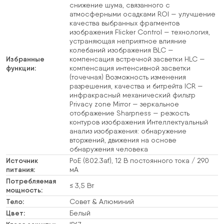
снижение шума, связанного с
атмосферными осадками ROI — улучшение
качества выбранных фрагментов
изображения Flicker Control — технология,
устраняющая неприятное влияние
колебаний изображения BLC —
Избранные
компенсация встречной засветки HLC —
функции:
компенсация интенсивной засветки
(точечная) Возможность изменения
разрешения, качества и битрейта ICR —
инфракрасный механический фильтр
Privacy zone Mirror — зеркальное
отображение Sharpness — резкость
контуров изображения Интеллектуальный
анализ изображения: обнаружение
вторжений, движения на основе
обнаружения человека
Источник
PoE (802.3af), 12 В постоянного тока / 290
питания:
мА
Потребляемая
≤ 3,5 Вт
мощность:
Тело:
Совет & Алюминий
Цвет:
Белый