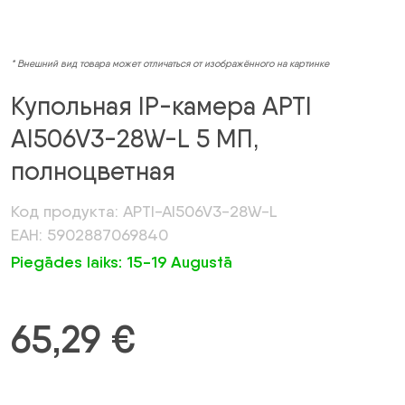
* Внешний вид товара может отличаться от изображённого на картинке
Купольная IP-камера APTI
AI506V3-28W-L 5 МП,
полноцветная
Код продукта: APTI-AI506V3-28W-L
ЕАН: 5902887069840
Piegādes laiks: 15-19 Augustā
65,29
€