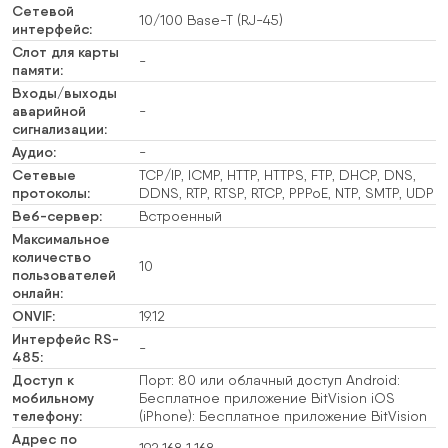
Сетевой
10/100 Base-T (RJ-45)
интерфейс:
Слот для карты
-
памяти:
Входы/выходы
аварийной
-
сигнализации:
Аудио:
-
Сетевые
TCP/IP, ICMP, HTTP, HTTPS, FTP, DHCP, DNS,
протоколы:
DDNS, RTP, RTSP, RTCP, PPPoE, NTP, SMTP, UDP
Веб-сервер:
Встроенный
Максимальное
количество
10
пользователей
онлайн:
ONVIF:
19.12
Интерфейс RS-
-
485:
Доступ к
Порт: 80 или облачный доступ Android:
мобильному
Бесплатное приложение BitVision iOS
телефону:
(iPhone): Бесплатное приложение BitVision
Адрес по