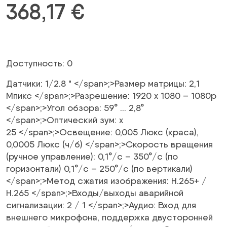
368,17
€
Доступность: 0
Датчики:
1/2.8 "
</span>;>Размер матрицы:
2,1
Мпикс
</span>;>Разрешение:
1920 x 1080 – 1080p
</span>;>Угол обзора:
59° … 2,8°
</span>;>Оптический зум:
х
25
</span>;>Освещение:
0,005 Люкс (краса),
0,0005 Люкс (ч/б)
</span>;>Скорость вращения
(ручное управление):
0,1°/с – 350°/с (по
горизонтали) 0,1°/с – 250°/с (по вертикали)
</span>;>Метод сжатия изображения:
H.265+ /
H.265
</span>;>Входы/выходы аварийной
сигнализации:
2 / 1
</span>;>Аудио:
Вход для
внешнего микрофона, поддержка двусторонней