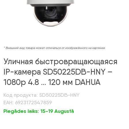
* Внешний вид товара может отличаться от изображённого на картинке
Уличная быстровращающаяся
IP-камера SD50225DB-HNY –
1080p 4.8 … 120 мм DAHUA
Код продукта: SD50225DB-HNY
ЕАН: 6923172547859
Piegādes laiks: 15-19 Augustā