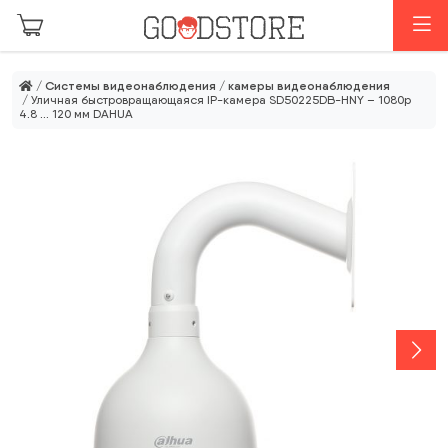
Перейти к основному содержанию
М
/
Системы видеонаблюдения
/
камеры видеонаблюдения
/ Уличная быстровращающаяся IP-камера SD50225DB-HNY – 1080p
4.8 … 120 мм DAHUA