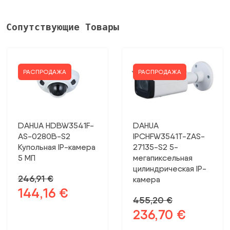
Сопутствующие Товары
РАСПРОДАЖА
РАСПРОДАЖА
DAHUA HDBW3541F-
DAHUA
AS-0280B-S2
IPCHFW3541T-ZAS-
Купольная IP-камера
27135-S2 5-
5 МП
мегапиксельная
цилиндрическая IP-
246,91
€
камера
144,16
€
Первоначальная
Текущая
455,20
€
цена
цена:
236,70
€
Первоначальная
Текущая
была:
144,16 €.
цена
цена:
246,91 €.