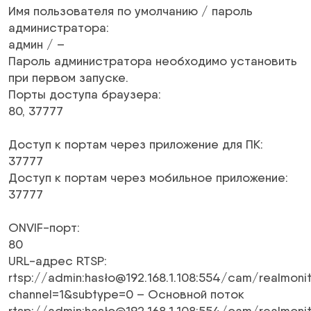
Имя пользователя по умолчанию / пароль
администратора
:
админ / –
Пароль администратора необходимо установить
при первом запуске.
Порты доступа браузера
:
80, 37777
Доступ к портам через приложение для ПК
:
37777
Доступ к портам через мобильное приложение
:
37777
ONVIF-порт
:
80
URL-адрес RTSP
:
rtsp://admin:hasło@192.168.1.108:554/cam/realmoni
channel=1&subtype=0 – Основной поток
rtsp://admin:hasło@192.168.1.108:554/cam/realmoni