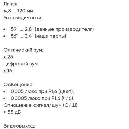
Линза
:
4,8 … 120 мм
Угол видимости
:
59° … 2,8° (данные производителя)
56° … 3,4° (наши тесты)
Оптический зум
:
х 25
Цифровой зум
:
х 16
Освещение
:
0,005 люкс при F1,6 (цвет),
0,0005 люкс при F1.6 (ч/б)
Отношение сигнал/шум (С/Ш)
:
> 55
дБ
Видеовыход
: