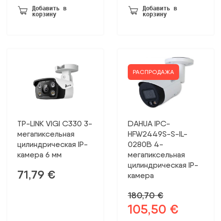
была:
236,70 €.
Добавить в
Добавить в
корзину
корзину
455,20 €.
РАСПРОДАЖА
TP-LINK VIGI C330 3-
DAHUA IPC-
мегапиксельная
HFW2449S-S-IL-
цилиндрическая IP-
0280B 4-
камера 6 мм
мегапиксельная
цилиндрическая IP-
71,79
€
камера
180,70
€
105,50
€
Первоначальная
Текущая
цена
цена: