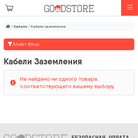
Перейти к основному содержанию
М
/
Кабели
/ Кабели заземления
Atvērt filtrus
Кабели Заземления
Не найдено ни одного товара,
соответствующего вашему выбору.
БЕЗОПАСНАЯ ОПЛАТА