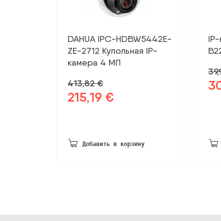
DAHUA IPC-HDBW5442E-
IP-
ZE-2712 Купольная IP-
B2
камера 4 МП
39
3
413,82
€
Пе
215,19
€
Первоначальная
Текущая
це
цена
цена:
бы
была:
215,19 €.
39,
413,82 €.
Добавить в корзину