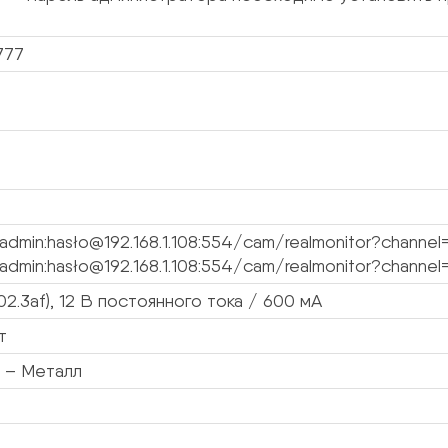
777
/admin:hasło@192.168.1.108:554/cam/realmonitor?chann
/admin:hasło@192.168.1.108:554/cam/realmonitor?chann
02.3af), 12 В постоянного тока / 600 мА
т
 – Металл