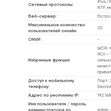
IPv4/I
Сетевые протоколы:
NTP, м
Веб-сервер:
Встро
Максимальное количество
20
пользователей онлайн:
ONVIF:
-
WDR ≈
ROI —
Избранные функции:
сильн
качес
приват
Доступ к мобильному
Порт: 
телефону:
Беспл
Адрес по умолчанию IP:
192.168
Имя пользователя / пароль
администратора по
admin 