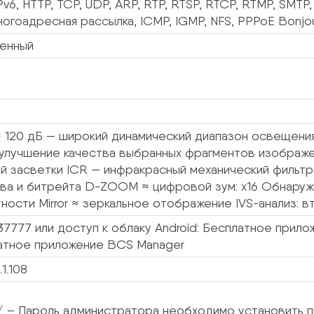
Pv6, HTTP, TCP, UDP, ARP, RTP, RTSP, RTCP, RTMP, SMTP
ногоадресная рассылка, ICMP, IGMP, NFS, PPPoE Bonjo
енный
 120 дБ — широкий динамический диапазон освещен
 улучшение качества выбранных фрагментов изображ
ой засветки ICR — инфракрасный механический фильт
тва и битрейта D-ZOOM ≈ цифровой зум: x16 Обнару
ности Mirror ≈ зеркальное отображение IVS-анализ: 
37777 или доступ к облаку Android: Бесплатное прило
атное приложение BCS Manager
.1.108
/ – Пароль администратора необходимо установить п