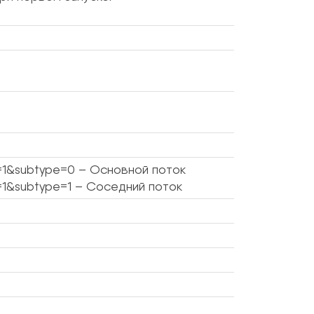
el=1&subtype=0 – Основной поток
el=1&subtype=1 – Соседний поток