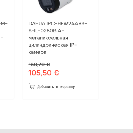
EM-
DAHUA IPC-HFW2449S-
S-IL-0280B 4-
I-
мегапиксельная
цилиндрическая IP-
камера
180,70
€
105,50
€
Первоначальная
Текущая
цена
цена:
была:
105,50 €.
Добавить в корзину
180,70 €.