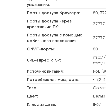
умолчанию:
Порты доступа браузера:
80, 37
Порты доступа через
37777
приложение ПК:
Порты доступа с помощью
37777
мобильного приложения:
ONVIF-порты:
80
rtsp:/
URL-адрес RTSP:
rtsp:/
Источник питания:
PoE (8
Потребляемая мощность:
< 7,2 В
Тело:
Совет
Цвет:
Белый
Класс защиты:
IP67