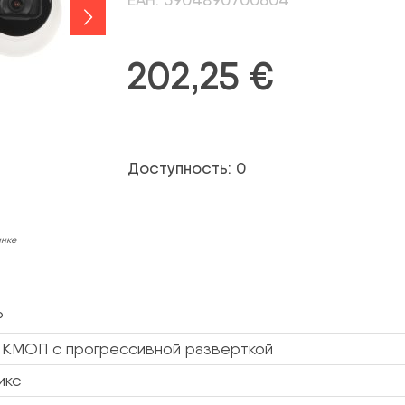
202,25
€
Доступность: 0
инке
P
” КМОП с прогрессивной разверткой
икс