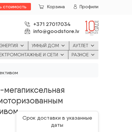
ь стоимость
Корзина
Профили
+371 27017034
info@goodstore.lv
ЭНЕРГИЯ
УМНЫЙ ДОМ
АУТЛЕТ
ЕКТРОМОНТАЖНЫЕ И СЕТИ
РАЗНОЕ
ъективом
3-мегапиксельная
 моторизованным
тивом
Срок доставки в указанные
даты