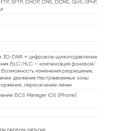
, FTP, SFTP, DHCP, DNS, DDNS, QoS, UPnP,
ur
ия 3D-DNR ≈ цифровое шумоподавление
ения BLC/HLC — компенсация фоновой/
р Возможность изменения разрешения,
жение движения Настраиваемые зоны
вторжение, пересечение линии
жение BCS Manager iOS (iPhone):
ри первом запуске.