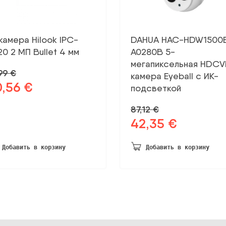
камера Hilook IPC-
DAHUA HAC-HDW1500
20 2 МП Bullet 4 мм
A0280B 5-
мегапиксельная HDCV
,99
€
камера Eyeball с ИК-
0,56
€
рвоначальная
Текущая
подсветкой
на
цена:
87,12
€
ла:
30,56 €.
42,35
€
99 €.
Первоначальная
Текущая
цена
цена:
была:
42,35 €.
Добавить в корзину
Добавить в корзину
87,12 €.