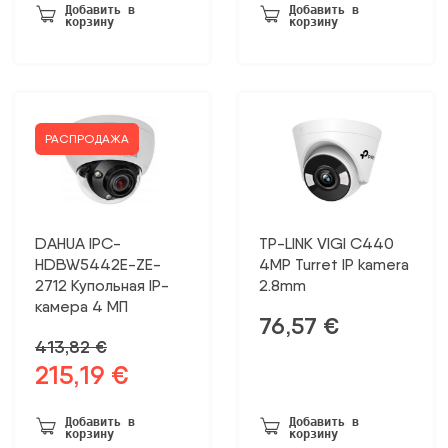
была:
172,15 €.
была:
144,16 €.
Добавить в
Добавить в
корзину
корзину
331,06 €.
246,91 €.
РАСПРОДАЖА
DAHUA IPC-
TP-LINK VIGI C440
HDBW5442E-ZE-
4MP Turret IP kamera
2712 Купольная IP-
2.8mm
камера 4 МП
76,57
€
413,82
€
215,19
€
Первоначальная
Текущая
цена
цена:
была:
215,19 €.
Добавить в
Добавить в
корзину
корзину
413,82 €.