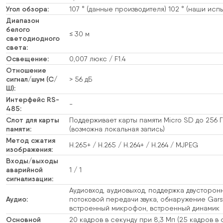
Угол обзора:
107 ° (данные производителя) 102 ° (наши исп
Диапазон
белого
≤ 30 м
светодиодного
света:
Освещение:
0,007 люкс / F1.4
Отношение
сигнал/шум (С/
> 56 дБ
Ш):
Интерфейс RS-
-
485:
Слот для карты
Поддерживает карты памяти Micro SD до 256 
памяти:
(возможна локальная запись)
Метод сжатия
H.265+ / H.265 / H.264+ / H.264 / MJPEG
изображения:
Входы/выходы
аварийной
1 / 1
сигнализации:
Аудиовход, аудиовыход, поддержка двусторон
Аудио:
потоковой передачи звука, обнаружение Gars
встроенный микрофон, встроенный динамик
Основной
20 кадров в секунду при 8,3 Мп (25 кадров в 