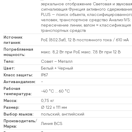
зеркальное отображение Световая и звукова
сигнализация Функция активного сдерживан
PLUS — поиск объекта, классифицированного
человек, транспортное средство Анализ IVS:
пересечение линии, взлом ≈ классификация 
транспортных средств
Источник
PoE (802.3af), 12 В постоянного тока / 610 мА
питания:
Потребляемая
макс. 8,2 Вт при PoE макс. 7,8 Вт при 12 В
мощность:
Тело:
Совет – Металл
Цвет:
Белый + Черный
Класс защиты:
IP67
Антивандализм:
-
Рабочая
-40 °C … 60 °C
температура:
Масса:
0,75 кг
Размер:
Ø 122 x 111 мм
Выбор языков:
польский, английский
Производитель/
Линия BCS
Марка: