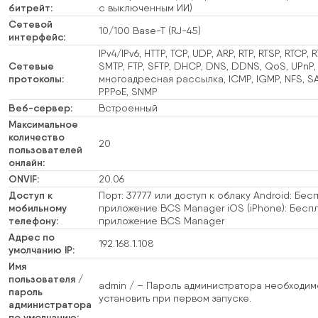
битрейт:
с выключенным ИИ)
Сетевой
10/100 Base-T (RJ-45)
интерфейс:
IPv4/IPv6, HTTP, TCP, UDP, ARP, RTP, RTSP, RTCP, 
Сетевые
SMTP, FTP, SFTP, DHCP, DNS, DDNS, QoS, UPnP, 
протоколы:
многоадресная рассылка, ICMP, IGMP, NFS, S
PPPoE, SNMP
Веб-сервер:
Встроенный
Максимальное
количество
20
пользователей
онлайн:
ONVIF:
20.06
Доступ к
Порт: 37777 или доступ к облаку Android: Бес
мобильному
приложение BCS Manager iOS (iPhone): Бесп
телефону:
приложение BCS Manager
Адрес по
192.168.1.108
умолчанию IP:
Имя
пользователя /
admin / – Пароль администратора необходим
пароль
установить при первом запуске.
администратора
по умолчанию: