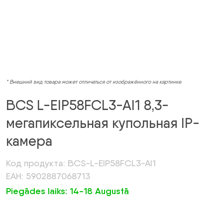
* Внешний вид товара может отличаться от изображённого на картинке
BCS L-EIP58FCL3-AI1 8,3-
мегапиксельная купольная IP-
камера
Код продукта: BCS-L-EIP58FCL3-AI1
ЕАН: 5902887068713
Piegādes laiks: 14-18 Augustā