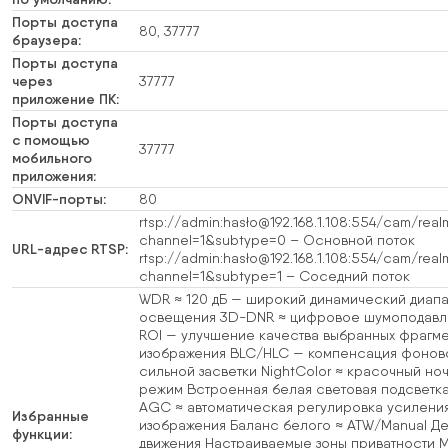
Порты доступа
80, 37777
браузера:
Порты доступа
через
37777
приложение ПК:
Порты доступа
с помощью
37777
мобильного
приложения:
ONVIF-порты:
80
rtsp://admin:hasło@192.168.1.108:554/cam/real
channel=1&subtype=0 – Основной поток
URL-адрес RTSP:
rtsp://admin:hasło@192.168.1.108:554/cam/real
channel=1&subtype=1 – Соседний поток
WDR ≈ 120 дБ — широкий динамический диап
освещения 3D-DNR ≈ цифровое шумоподав
ROI — улучшение качества выбранных фрагм
изображения BLC/HLC — компенсация фонов
сильной засветки NightColor ≈ красочный но
режим Встроенная белая световая подсветка
AGC ≈ автоматическая регулировка усилени
Избранные
изображения Баланс белого ≈ ATW/Manual Де
функции:
движения Настраиваемые зоны приватности Mi