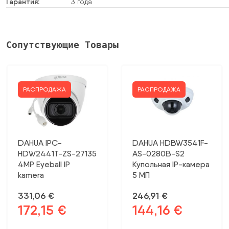
Гарантия:
3 года
Сопутствующие Товары
РАСПРОДАЖА
РАСПРОДАЖА
DAHUA IPC-
DAHUA HDBW3541F-
HDW2441T-ZS-27135
AS-0280B-S2
4MP Eyeball IP
Купольная IP-камера
kamera
5 МП
331,06
€
246,91
€
172,15
€
144,16
€
Первоначальная
Текущая
Первоначальная
Текущая
цена
цена:
цена
цена: