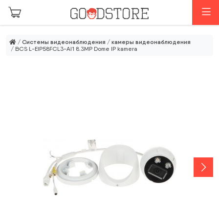
Перейти к основному содержанию
М
/
Системы видеонаблюдения
/
камеры видеонаблюдения
/ BCS L-EIP58FCL3-AI1 8.3MP Dome IP kamera