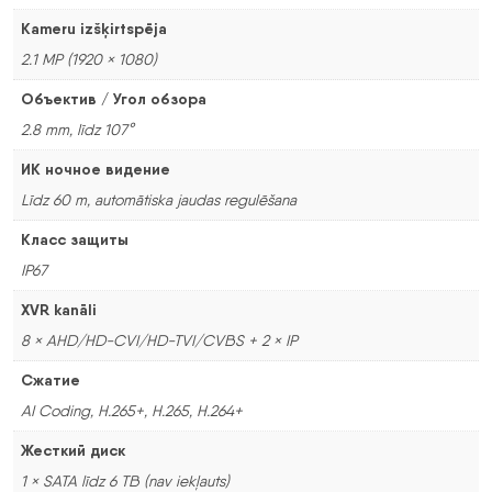
Kameru izšķirtspēja
2.1 MP (1920 × 1080)
Объектив / Угол обзора
2.8 mm, līdz 107°
ИК ночное видение
Līdz 60 m, automātiska jaudas regulēšana
Класс защиты
IP67
XVR kanāli
8 × AHD/HD-CVI/HD-TVI/CVBS + 2 × IP
Сжатие
AI Coding, H.265+, H.265, H.264+
Жесткий диск
1 × SATA līdz 6 TB (nav iekļauts)