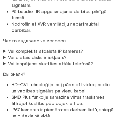
signālam.
Pārbaudiet IR apgaismojuma darbību pilnīgā
tumsā.
Nodrošiniet XVR ventilāciju nepārtrauktai
darbībai.
Часто задаваемые вопросы
Vai komplekts atbalsta IP kameras?
Vai cietais disks ir iekļauts?
Vai iespējams skatīties attēlu telefonā?
Вы знали?
HD-CVI tehnoloģija ļauj pārraidīt video, audio
un vadības signālus pa vienu kabeli.
SMD Plus funkcija samazina viltus trauksmes,
filtrējot kustību pēc objekta tipa.
IP67 kameras ir piemērotas darbam lietū, sniegā
un putekļainā vidē.