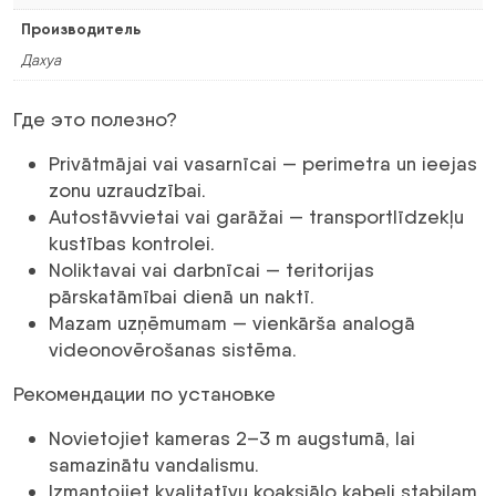
Производитель
Дахуа
Где это полезно?
Privātmājai vai vasarnīcai — perimetra un ieejas
zonu uzraudzībai.
Autostāvvietai vai garāžai — transportlīdzekļu
kustības kontrolei.
Noliktavai vai darbnīcai — teritorijas
pārskatāmībai dienā un naktī.
Mazam uzņēmumam — vienkārša analogā
videonovērošanas sistēma.
Рекомендации по установке
Novietojiet kameras 2–3 m augstumā, lai
samazinātu vandalismu.
Izmantojiet kvalitatīvu koaksiālo kabeli stabilam