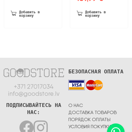
цена
цена:
была:
119,49 €.
была:
189,99 €.
152,99 €.
Добавить в
Добавить в
корзину
корзину
210,00 €.
БЕЗОПАСНАЯ ОПЛАТА
+371 27017034
info@goodstore.lv
ПОДПИСЫВАЙТЕСЬ НА
О НАС
НАС:
ДОСТАВКА ТОВАРОВ
ПОРЯДОК ОПЛАТЫ
УСЛОВИЯ ПОКУПКИ