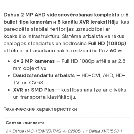
2MP
AHD
Dahua 2 MP AHD videonovērošanas komplekts
6
с
videonovērošanas
bullet tipa kamerām
8 kanālu XVR ierakstītāju
и
, kas
komplekts
paredzēts stabilai teritorijas uzraudzībai ar
(XVR
koaksiālo infrastruktūru. Sistēma atbalsta vairākus
+
Full HD (1080p)
analogos standartus un nodrošina
6
60 м
attēlu ar infrasarkano nakts redzamību līdz
.
bullet
6× 2 MP kameras
— Full HD 1080p attēls ar 2.8
kameras)
mm objektīvu.
Daudzstandartu atbalsts
— HD-CVI, AHD, HD-
TVI un CVBS.
XVR ar SMD Plus
— kustības analīze ar cilvēku
un transporta klasifikāciju.
Технические характеристики
Состав комплекта
6 × Dahua HAC-HDW1231TMQ-A-0280B, 1 × Dahua XVR1B08-I