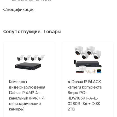
Спецификация
Сопутствующие Товары
Комплект
4 Dahua IP BLACK
видеонаблюдения
kameru komplekts
Dahua IP 4MP 4-
8mpx IPC-
канальный (NVR + 4
HDW1839T-A-IL-
цилиндрические
0280B-S6 + DISK
камеры)
2TB