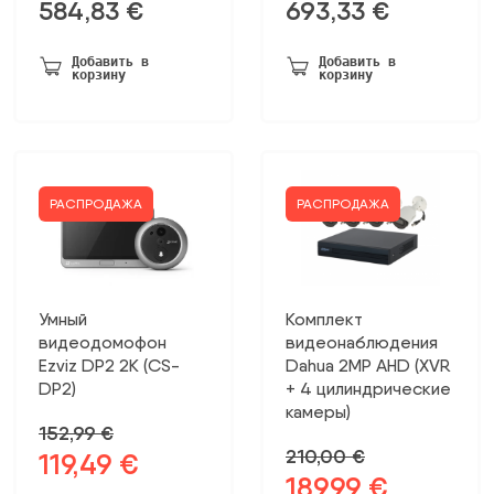
584,83
€
693,33
€
Добавить в
Добавить в
корзину
корзину
РАСПРОДАЖА
РАСПРОДАЖА
Умный
Комплект
видеодомофон
видеонаблюдения
Ezviz DP2 2K (CS-
Dahua 2MP AHD (XVR
DP2)
+ 4 цилиндрические
камеры)
152,99
€
210,00
€
119,49
€
Первоначальная
Текущая
189,99
€
Первоначальная
Текущая
цена
цена: