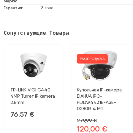
Марка:
Гарантия:
3 года
Сопутствующие Товары
РАСПРОДАЖА
TP-LINK VIGI C440
Купольная IP-камера
4MP Turret IP kamera
DAHUA IPC-
2.8mm
HDBW4431E-ASE-
0280B 4 МП
76,57
€
279,99
€
120,00
€
Первоначальная
Текущая