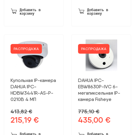
цена
цена:
была:
120,00 €.
Добавить в
Добавить в
корзину
корзину
279,99 €.
РАСПРОДАЖА
РАСПРОДАЖА
Купольная IP-камера
DAHUA IPC-
DAHUA IPC-
EBW8630P-IVC 6-
HDBW3441R-AS-P-
мегапиксельная IP-
0210B 4 МП
камера Fisheye
413,82
€
775,10
€
215,19
€
435,00
€
Первоначальная
Текущая
Первоначальная
Текущая
цена
цена:
цена
цена:
была:
215,19 €.
была:
435,00 €.
Добавить в
Добавить в