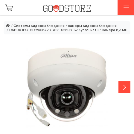
Перейти к основному содержанию
М
/
Системы видеонаблюдения
/
камеры видеонаблюдения
/ DAHUA IPC-HDBW5842R-ASE-0280B-S2 Купольная IP-камера 8,3 МП