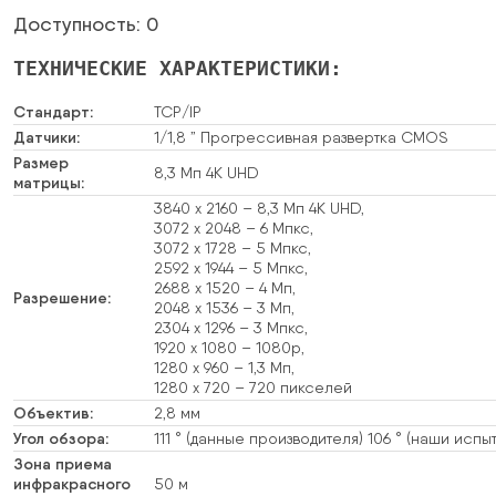
Доступность: 0
ТЕХНИЧЕСКИЕ ХАРАКТЕРИСТИКИ:
Стандарт:
TCP/IP
Датчики:
1/1,8 ” Прогрессивная развертка CMOS
Размер
8,3 Мп 4K UHD
матрицы:
3840 x 2160 – 8,3 Мп 4K UHD,
3072 x 2048 – 6 Мпкс,
3072 x 1728 – 5 Мпкс,
2592 x 1944 – 5 Мпкс,
2688 x 1520 – 4 Мп,
Разрешение:
2048 x 1536 – 3 Мп,
2304 x 1296 – 3 Мпкс,
1920 x 1080 – 1080p,
1280 x 960 – 1,3 Мп,
1280 x 720 – 720 пикселей
Объектив:
2,8 мм
Угол обзора:
111 ° (данные производителя) 106 ° (наши испы
Зона приема
инфракрасного
50 м