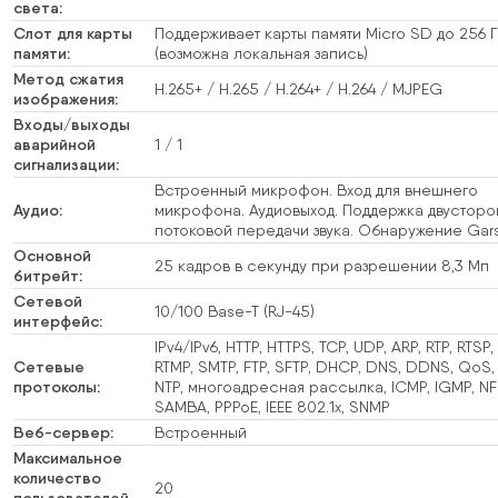
света:
Слот для карты
Поддерживает карты памяти Micro SD до 256 
памяти:
(возможна локальная запись)
Метод сжатия
H.265+ / H.265 / H.264+ / H.264 / MJPEG
изображения:
Входы/выходы
аварийной
1 / 1
сигнализации:
Встроенный микрофон. Вход для внешнего
Аудио:
микрофона. Аудиовыход. Поддержка двустор
потоковой передачи звука. Обнаружение Gar
Основной
25 кадров в секунду при разрешении 8,3 Мп
битрейт:
Сетевой
10/100 Base-T (RJ-45)
интерфейс:
IPv4/IPv6, HTTP, HTTPS, TCP, UDP, ARP, RTP, RTSP,
Сетевые
RTMP, SMTP, FTP, SFTP, DHCP, DNS, DDNS, QoS,
протоколы:
NTP, многоадресная рассылка, ICMP, IGMP, NF
SAMBA, PPPoE, IEEE 802.1x, SNMP
Веб-сервер:
Встроенный
Максимальное
количество
20
пользователей