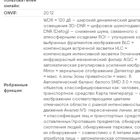
онлайн:
ONVIF:
20.12
WDR ≈ 120 дБ — широкий динамический диап
освещения 3D-DNR ≈ цифровое шумоподавл
DNR (Defog) — снижение шума, связанного с
атмосферными осадками ROI — улучшение к
выбранных фрагментов изображения BLC ≈
компенсация встречной засветки HLC ≈
компенсация интенсивной засветки (точечная
инфракрасный механический фильтр AGC ≈
автоматическая регулировка усиления изоб
Mirror ≈ зеркальное отображение Детектор д
≈ макс. 4 зоны Зоны приватности ≈ макс. 8
Автоматический баланс белого SMD 3.0 ≈ по
Избранные
объектов, классифицированных как: человек,
функции:
транспортное средство Карта температур — 
изображении соответствующими цветами
отмечаются области с разной интенсивност
движения Анализ IVS: пересечение линии, вт
≈ классификация лиц и транспортных средст
оставленных/пропавших предметов, обнару
скопления людей, обнаружение парковки, со
из обнаружения – совместимо с 6 типами изв
атрибутов лица – автоматическая оптимизаци