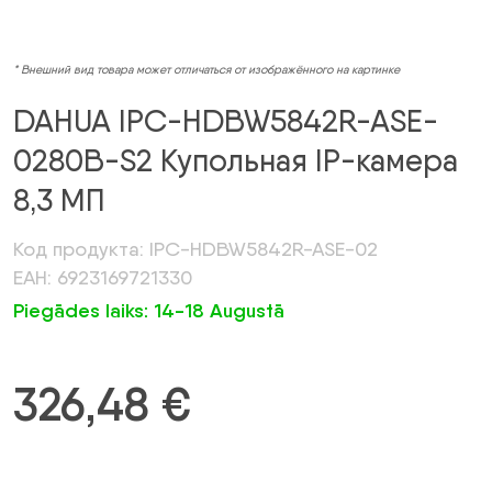
* Внешний вид товара может отличаться от изображённого на картинке
DAHUA IPC-HDBW5842R-ASE-
0280B-S2 Купольная IP-камера
8,3 МП
Код продукта: IPC-HDBW5842R-ASE-02
ЕАН: 6923169721330
Piegādes laiks: 14-18 Augustā
326,48
€