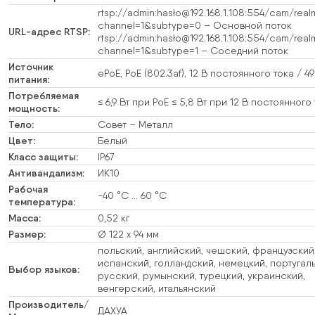
rtsp://admin:hasło@192.168.1.108:554/cam/real
channel=1&subtype=0 – Основной поток
URL-адрес RTSP:
rtsp://admin:hasło@192.168.1.108:554/cam/real
channel=1&subtype=1 – Соседний поток
Источник
ePoE, PoE (802.3af), 12 В постоянного тока / 4
питания:
Потребляемая
≤ 6,9 Вт при PoE ≤ 5,8 Вт при 12 В постоянного
мощность:
Тело:
Совет – Металл
Цвет:
Белый
Класс защиты:
IP67
Антивандализм:
ИК10
Рабочая
-40 °C … 60 °C
температура:
Масса:
0,52 кг
Размер:
Ø 122 x 94 мм
польский, английский, чешский, французский
испанский, голландский, немецкий, португал
Выбор языков:
русский, румынский, турецкий, украинский,
венгерский, итальянский
Производитель/
ДАХУА