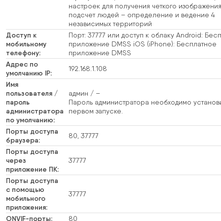
настроек для получения четкого изображения
подсчет людей – определение и ведение 4
независимых территорий
Доступ к
Порт: 37777 или доступ к облаку Android: Бес
мобильному
приложение DMSS iOS (iPhone): Бесплатное
телефону:
приложение DMSS
Адрес по
192.168.1.108
умолчанию IP:
Имя
пользователя /
админ / –
пароль
Пароль администратора необходимо установи
администратора
первом запуске.
по умолчанию:
Порты доступа
80, 37777
браузера:
Порты доступа
через
37777
приложение ПК:
Порты доступа
с помощью
37777
мобильного
приложения:
ONVIF-порты:
80