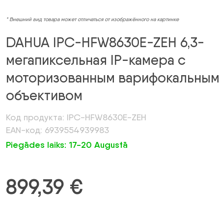
* Внешний вид товара может отличаться от изображённого на картинке
DAHUA IPC-HFW8630E-ZEH 6,3-
мегапиксельная IP-камера с
моторизованным варифокальным
объективом
Код продукта: IPC-HFW8630E-ZEH
EAN-код: 6939554939983
Piegādes laiks: 17-20 Augustā
899,39
€