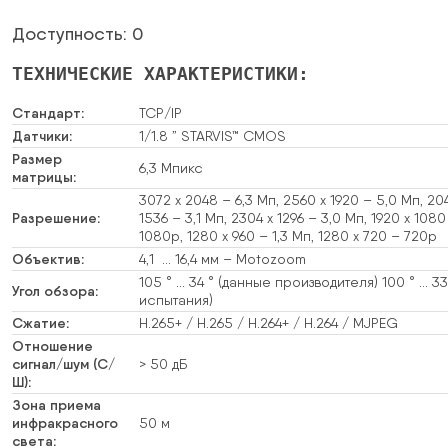
Доступность: 0
ТЕХНИЧЕСКИЕ ХАРАКТЕРИСТИКИ:
Стандарт:
TCP/IP
Датчики:
1/1.8 ” STARVIS™ CMOS
Размер
6,3 Мпикс
матрицы:
3072 x 2048 – 6,3 Мп, 2560 x 1920 – 5,0 Мп, 20
Разрешение:
1536 – 3,1 Мп, 2304 x 1296 – 3,0 Мп, 1920 x 1080
1080p, 1280 x 960 – 1,3 Мп, 1280 x 720 – 720p
Объектив:
4,1 … 16,4 мм – Motozoom
105 ° … 34 ° (данные производителя) 100 ° … 3
Угол обзора:
испытания)
Сжатие:
H.265+ / H.265 / H.264+ / H.264 / MJPEG
Отношение
сигнал/шум (С/
> 50 дБ
Ш):
Зона приема
инфракрасного
50 м
света: