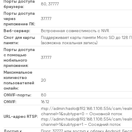
Порты доступа
80, 37777
браузера:
Порты доступа
через
37777
приложение ПК:
Веб-сервер:
Встроенная совместимость с NVR
Слот для карты
Поддерживает карты памяти Micro SD до 128 Г
памяти:
(возможна локальная запись)
Порты доступа
с помощью
37777
мобильного
приложения:
Максимальное
количество
20
пользователей
онлайн:
ONVIF-порты:
80
ONVIF:
16.12
rtsp://admin:hasło@192.168.1.108:554/cam/real
channel=1&subtype=0 – Основной поток
URL-адрес RTSP:
rtsp://admin:hasło@192.168.1.108:554/cam/real
channel=1&subtype=1 – Соседний поток
Доступ к
Порт: 37777 или доступ к облаку Android: Бес