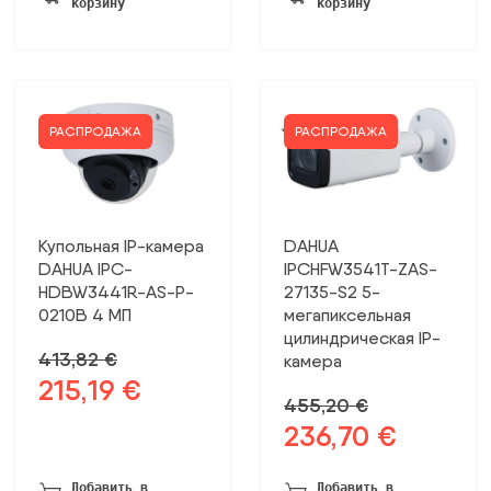
корзину
корзину
347,61 €.
РАСПРОДАЖА
РАСПРОДАЖА
Купольная IP-камера
DAHUA
DAHUA IPC-
IPCHFW3541T-ZAS-
HDBW3441R-AS-P-
27135-S2 5-
0210B 4 МП
мегапиксельная
цилиндрическая IP-
413,82
€
камера
215,19
€
Первоначальная
Текущая
455,20
€
цена
цена:
236,70
€
Первоначальная
Текущая
была:
215,19 €.
цена
цена:
413,82 €.
была:
236,70 €.
Добавить в
Добавить в