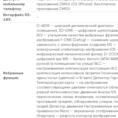
мобильному
приложение DMSS iOS (iPhone): Бесплатное
телефону:
приложение DMSS
Интерфейс RS-
-
485:
D-WDR — широкий динамический диапазон
освещения, 3D-DNR — цифровое шумоподав
ROI — улучшение качества выбранных фрагм
изображения F-DNR (Defog) — снижение шума
связанного с атмосферными осадками EIS —
электронный стабилизатор изображения ICR 
инфракрасный механический фильтр D-ZOO
цифровой зум WB — баланс белого (ATW/AW
ручной/в помещении/на улице) BLC —
настраиваемая компенсация экспозиции HLC
Избранные
компенсация интенсивной засветки (точечная
функции:
«день/ночь» (цветной/ч/б/авто) Детектор Гар
Температурная карта — на изображении
соответствующими цветами отмечаются обла
разной интенсивностью движения Анализ IVS:
пересечение линии, вторжение, оставленны
пропавший предмет, обнаружение следов, п
людей Детектор движения Настраиваемые зо
приватности Mirror — зеркальное отображени
Sharpness — резкость контуров изображения