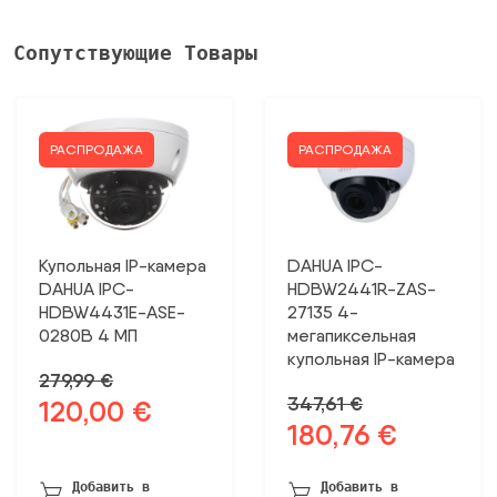
Сопутствующие Товары
РАСПРОДАЖА
РАСПРОДАЖА
Купольная IP-камера
DAHUA IPC-
DAHUA IPC-
HDBW2441R-ZAS-
HDBW4431E-ASE-
27135 4-
0280B 4 МП
мегапиксельная
купольная IP-камера
279,99
€
347,61
€
120,00
€
Первоначальная
Текущая
180,76
€
Первоначальная
Текущая
цена
цена:
цена
цена:
была:
120,00 €.
была:
180,76 €.
279,99 €.
Добавить в
Добавить в