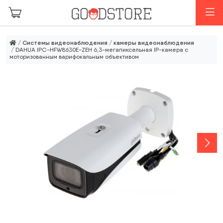
Перейти к основному содержанию
М
/
Системы видеонаблюдения
/
камеры видеонаблюдения
/ DAHUA IPC-HFW8630E-ZEH 6,3-мегапиксельная IP-камера с
моторизованным варифокальным объективом