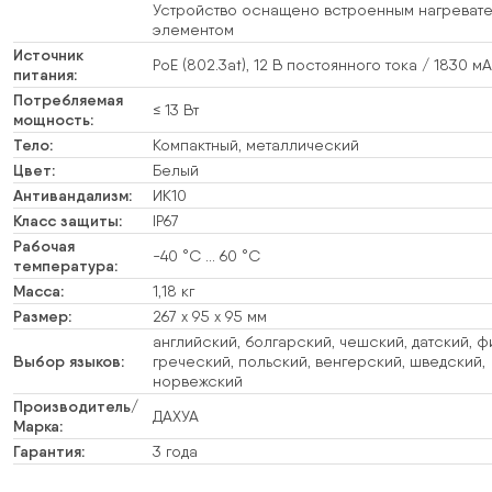
Устройство оснащено встроенным нагреват
элементом
Источник
PoE (802.3at), 12 В постоянного тока / 1830 мА
питания:
Потребляемая
≤ 13 Вт
мощность:
Тело:
Компактный, металлический
Цвет:
Белый
Антивандализм:
ИК10
Класс защиты:
IP67
Рабочая
-40 °C … 60 °C
температура:
Масса:
1,18 кг
Размер:
267 х 95 х 95 мм
английский, болгарский, чешский, датский, ф
Выбор языков:
греческий, польский, венгерский, шведский,
норвежский
Производитель/
ДАХУА
Марка:
Гарантия:
3 года