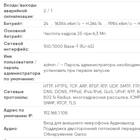
Входы/выходы
аварийной
2 / 1
сигнализации:
Битрейт:
24 … 16384 кбит/с – H.264 14 … 9984 кбит/с – 
Основной
Частота кадров 25 при 6,3 Мп
битрейт:
Сетевой
100/1000 Base-T (RJ-45)
интерфейс:
Имя
пользователя /
admin / – Пароль администратора необходим
пароль
установить при первом запуске.
администратора
по умолчанию:
HTTP, HTTPS, TCP, ARP, RTSP, RTP, UDP, SMTP, FT
Сетевые
DNS, DDNS, PPPoE, IPv4/IPv6, QoS, UPnP, NTP, B
протоколы:
802.1x Radius, многоадресная рассылка, ICMP
SNMP, RTCP, TLS
Адрес по
192.168.1.108
умолчанию IP:
Вход для внешнего микрофона Аудиовыход
Аудио:
Поддержка двусторонней потоковой передачи
Обнаружение Garso