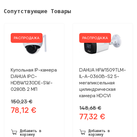
Сопутствующие Товары
РАСПРОДАЖА
РАСПРОДАЖА
Купольная IP-камера
DAHUA HFW1509TLM-
DAHUA IPC-
IL-A-0360B-S2 5-
HDBW1230DE-SW-
мегапиксельная
0280B 2 МП
цилиндрическая
камера HDCVI
150,23
€
148,68
€
78,12
€
Первоначальная
Текущая
77,32
€
Первоначальная
Текущая
цена
цена:
цена
цена:
была:
78,12 €.
была:
77,32 €.
150,23 €.
Добавить в
Добавить в
корзину
корзину