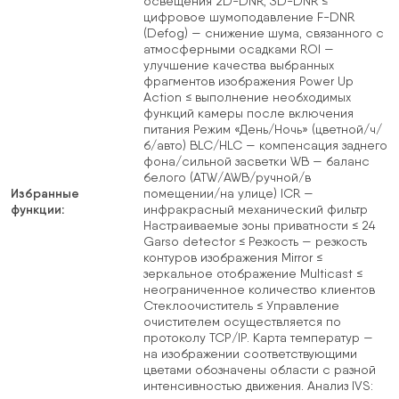
освещения 2D-DNR, 3D-DNR ≤
цифровое шумоподавление F-DNR
(Defog) — снижение шума, связанного с
атмосферными осадками ROI —
улучшение качества выбранных
фрагментов изображения Power Up
Action ≤ выполнение необходимых
функций камеры после включения
питания Режим «День/Ночь» (цветной/ч/
б/авто) BLC/HLC — компенсация заднего
фона/сильной засветки WB — баланс
белого (ATW/AWB/ручной/в
Избранные
помещении/на улице) ICR —
функции:
инфракрасный механический фильтр
Настраиваемые зоны приватности ≤ 24
Garso detector ≤ Резкость — резкость
контуров изображения Mirror ≤
зеркальное отображение Multicast ≤
неограниченное количество клиентов
Стеклоочиститель ≤ Управление
очистителем осуществляется по
протоколу TCP/IP. Карта температур —
на изображении соответствующими
цветами обозначены области с разной
интенсивностью движения. Анализ IVS: