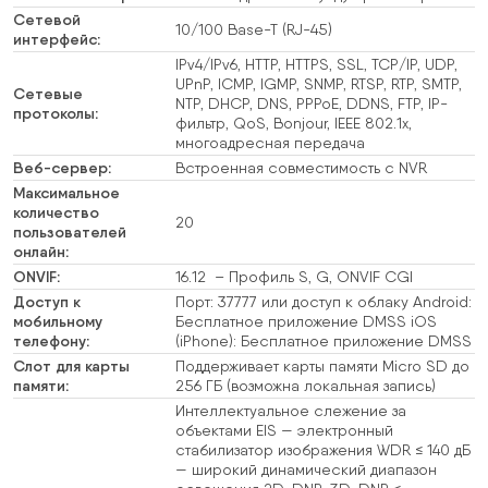
Сетевой
10/100 Base-T (RJ-45)
интерфейс:
IPv4/IPv6, HTTP, HTTPS, SSL, TCP/IP, UDP,
UPnP, ICMP, IGMP, SNMP, RTSP, RTP, SMTP,
Сетевые
NTP, DHCP, DNS, PPPoE, DDNS, FTP, IP-
протоколы:
фильтр, QoS, Bonjour, IEEE 802.1x,
многоадресная передача
Веб-сервер:
Встроенная совместимость с NVR
Максимальное
количество
20
пользователей
онлайн:
ONVIF:
16.12 – Профиль S, G, ONVIF CGI
Доступ к
Порт: 37777 или доступ к облаку Android:
мобильному
Бесплатное приложение DMSS iOS
телефону:
(iPhone): Бесплатное приложение DMSS
Слот для карты
Поддерживает карты памяти Micro SD до
памяти:
256 ГБ (возможна локальная запись)
Интеллектуальное слежение за
объектами EIS — электронный
стабилизатор изображения WDR ≤ 140 дБ
— широкий динамический диапазон