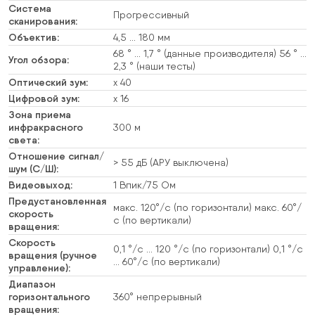
Система
Прогрессивный
сканирования:
Объектив:
4,5 … 180 мм
68 ° … 1,7 ° (данные производителя) 56 ° …
Угол обзора:
2,3 ° (наши тесты)
Оптический зум:
х 40
Цифровой зум:
х 16
Зона приема
инфракрасного
300 м
света:
Отношение сигнал/
> 55 дБ (АРУ выключена)
шум (С/Ш):
Видеовыход:
1 Впик/75 Ом
Предустановленная
макс. 120°/с (по горизонтали) макс. 60°/
скорость
с (по вертикали)
вращения:
Скорость
0,1 °/с … 120 °/с (по горизонтали) 0,1 °/с
вращения (ручное
… 60°/с (по вертикали)
управление):
Диапазон
горизонтального
360° непрерывный
вращения: