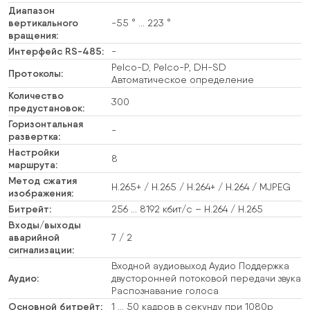
Диапазон
вертикального
-55 ° … 223 °
вращения:
Интерфейс RS-485:
-
Pelco-D, Pelco-P, DH-SD
Протоколы:
Автоматическое определение
Количество
300
предустановок:
Горизонтальная
-
развертка:
Настройки
8
маршрута:
Метод сжатия
H.265+ / H.265 / H.264+ / H.264 / MJPEG
изображения:
Битрейт:
256 … 8192 кбит/с – H.264 / H.265
Входы/выходы
аварийной
7 / 2
сигнализации:
Входной аудиовыход Аудио Поддержка
Аудио:
двусторонней потоковой передачи звука
Распознавание голоса
Основной битрейт:
1 … 50 кадров в секунду при 1080p