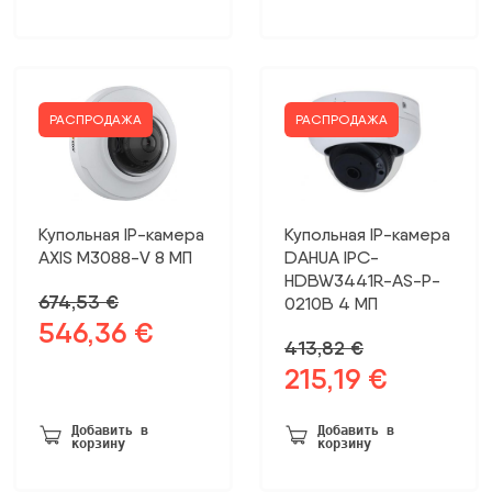
148,68 €.
РАСПРОДАЖА
РАСПРОДАЖА
Купольная IP-камера
Купольная IP-камера
AXIS M3088-V 8 МП
DAHUA IPC-
HDBW3441R-AS-P-
674,53
€
0210B 4 МП
546,36
€
Первоначальная
Текущая
413,82
€
цена
цена:
215,19
€
Первоначальная
Текущая
была:
546,36 €.
цена
цена:
674,53 €.
была:
215,19 €.
Добавить в
Добавить в
корзину
корзину
413,82 €.