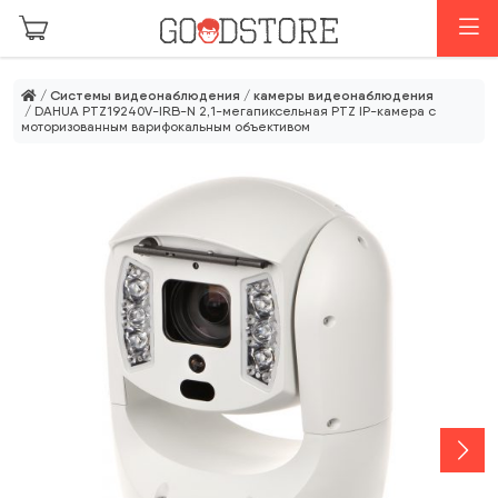
Перейти к основному содержанию
М
/
Системы видеонаблюдения
/
камеры видеонаблюдения
/ DAHUA PTZ19240V-IRB-N 2,1-мегапиксельная PTZ IP-камера с
моторизованным варифокальным объективом