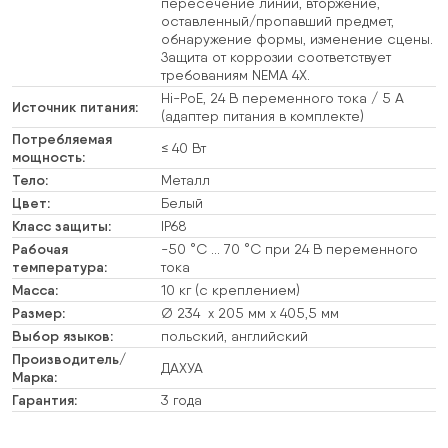
пересечение линии, вторжение,
оставленный/пропавший предмет,
обнаружение формы, изменение сцены.
Защита от коррозии соответствует
требованиям NEMA 4X.
Hi-PoE, 24 В переменного тока / 5 А
Источник питания:
(адаптер питания в комплекте)
Потребляемая
≤ 40 Вт
мощность:
Тело:
Металл
Цвет:
Белый
Класс защиты:
IP68
Рабочая
-50 °С … 70 °C при 24 В переменного
температура:
тока
Масса:
10 кг (с креплением)
Размер:
Ø 234 x 205 мм x 405,5 мм
Выбор языков:
польский, английский
Производитель/
ДАХУА
Марка:
Гарантия:
3 года