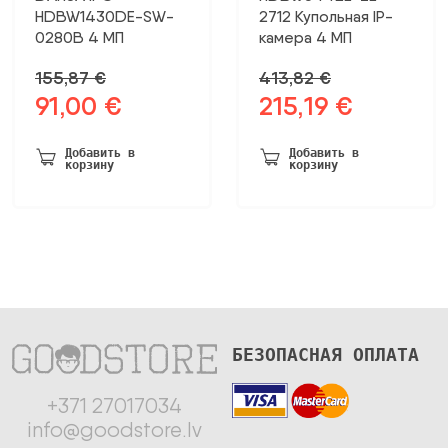
HDBW1430DE-SW-
2712 Купольная IP-
0280B 4 МП
камера 4 МП
155,87
€
413,82
€
91,00
€
215,19
€
Первоначальная
Текущая
Первоначальная
Текущая
цена
цена:
цена
цена:
была:
91,00 €.
была:
215,19 €.
Добавить в
Добавить в
корзину
корзину
155,87 €.
413,82 €.
БЕЗОПАСНАЯ ОПЛАТА
+371 27017034
info@goodstore.lv