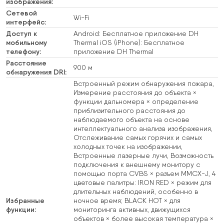
изображения:
Сетевой
Wi-Fi
интерфейс:
Доступ к
Android: Бесплатное приложение DH
мобильному
Thermal iOS (iPhone): Бесплатное
телефону:
приложение DH Thermal
Расстояние
900 м
обнаружения DRI:
Встроенный режим обнаружения пожара,
Измерение расстояния до объекта ×
функции дальномера × определение
приблизительного расстояния до
наблюдаемого объекта на основе
интеллектуального анализа изображения,
Отслеживание самых горячих и самых
холодных точек на изображении,
Встроенные лазерные лучи, Возможность
подключения к внешнему монитору с
помощью порта CVBS × разъем MMCX-J, 4
цветовые палитры: IRON RED × режим для
длительных наблюдений, особенно в
Избранные
ночное время; BLACK HOT × для
функции:
мониторинга активных, движущихся
объектов × более высокая температура ×