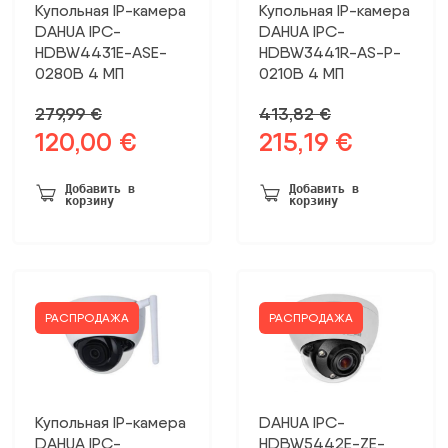
Купольная IP-камера
Купольная IP-камера
DAHUA IPC-
DAHUA IPC-
HDBW4431E-ASE-
HDBW3441R-AS-P-
0280B 4 МП
0210B 4 МП
279,99
€
413,82
€
120,00
€
215,19
€
Первоначальная
Текущая
Первоначальная
Текущая
цена
цена:
цена
цена:
была:
120,00 €.
была:
215,19 €.
Добавить в
Добавить в
корзину
корзину
279,99 €.
413,82 €.
РАСПРОДАЖА
РАСПРОДАЖА
Купольная IP-камера
DAHUA IPC-
DAHUA IPC-
HDBW5442E-ZE-