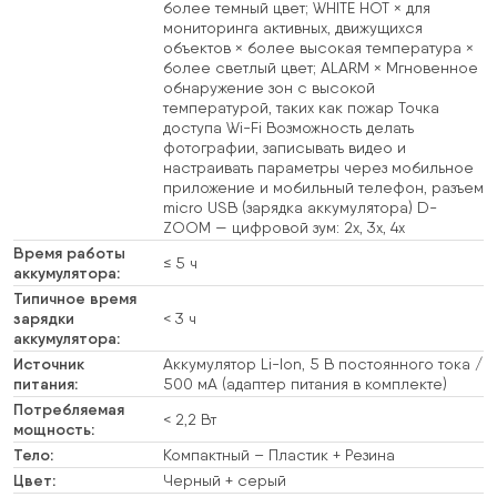
более темный цвет; WHITE HOT × для
мониторинга активных, движущихся
объектов × более высокая температура ×
более светлый цвет; ALARM × Мгновенное
обнаружение зон с высокой
температурой, таких как пожар Точка
доступа Wi-Fi Возможность делать
фотографии, записывать видео и
настраивать параметры через мобильное
приложение и мобильный телефон, разъем
micro USB (зарядка аккумулятора) D-
ZOOM — цифровой зум: 2x, 3x, 4x
Время работы
≤ 5 ч
аккумулятора:
Типичное время
зарядки
< 3 ч
аккумулятора:
Источник
Аккумулятор Li-Ion, 5 В постоянного тока /
питания:
500 мА (адаптер питания в комплекте)
Потребляемая
< 2,2 Вт
мощность:
Тело:
Компактный – Пластик + Резина
Цвет:
Черный + серый