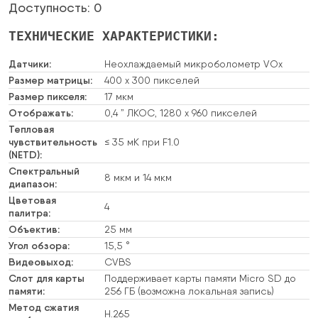
Доступность: 0
ТЕХНИЧЕСКИЕ ХАРАКТЕРИСТИКИ:
Датчики:
Неохлаждаемый микроболометр VOx
Размер матрицы:
400 x 300 пикселей
Размер пикселя:
17 мкм
Отображать:
0,4 ” ЛКОС, 1280 x 960 пикселей
Тепловая
чувствительность
≤ 35 мК при F1.0
(NETD):
Спектральный
8 мкм и 14 мкм
диапазон:
Цветовая
4
палитра:
Объектив:
25 мм
Угол обзора:
15,5 °
Видеовыход:
CVBS
Слот для карты
Поддерживает карты памяти Micro SD до
памяти:
256 ГБ (возможна локальная запись)
Метод сжатия
H.265