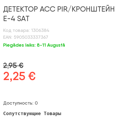
ДЕТЕКТОР ACC PIR/КРОНШТЕЙН
E-4 SAT
Код товара: 1306384
EAN: 5905033337367
Piegādes laiks: 8-11 Augustā
2,95
€
Первоначальная
2,25
€
Текущая
цена
цена:
была:
2,25 €.
Доступность: 0
2,95 €.
Сопутствующие Товары