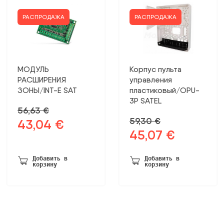
РАСПРОДАЖА
РАСПРОДАЖА
МОДУЛЬ
Корпус пульта
РАСШИРЕНИЯ
управления
ЗОНЫ/INT-E SAT
пластиковый/OPU-
3P SATEL
56,63
€
59,30
€
43,04
€
Первоначальная
Текущая
45,07
€
Первоначальная
Текущая
цена
цена:
цена
цена:
была:
43,04 €.
была:
45,07 €.
56,63 €.
Добавить в
Добавить в
корзину
корзину
59,30 €.