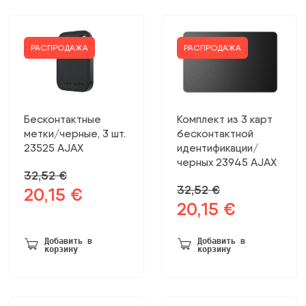
РАСПРОДАЖА
РАСПРОДАЖА
Бесконтактные
Комплект из 3 карт
метки/черные, 3 шт.
бесконтактной
23525 AJAX
идентификации/
черных 23945 AJAX
32,52
€
32,52
€
20,15
€
Первоначальная
Текущая
20,15
€
Первоначальная
Текущая
цена
цена:
цена
цена:
была:
20,15 €.
была:
20,15 €.
32,52 €.
Добавить в
Добавить в
корзину
корзину
32,52 €.