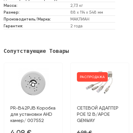
Масса:
2,73 кг
Размер:
88 х 114 х 548 мм
Производитель/Марка:
МАКЛИАН
Гарантия:
2 года
Сопутствующие Товары
РАСПРОДАЖА
PR-B42PJB Коробка
СЕТЕВОЙ АДАПТЕР
для установки AHD
POE 12 В/APOE
камер/ 007552
GENWAY
4,09
€
6,98
€