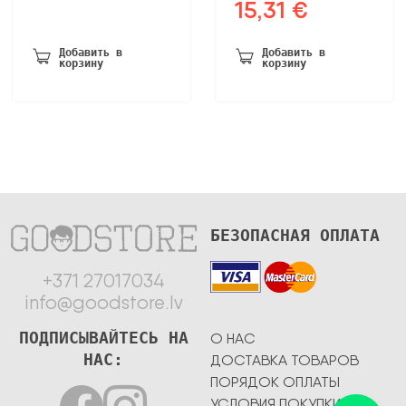
15,31
€
Первоначальная
Текущая
была:
10,47 €.
цена
цена:
20,13 €.
была:
15,31 €.
Добавить в
Добавить в
корзину
корзину
29,43 €.
БЕЗОПАСНАЯ ОПЛАТА
+371 27017034
info@goodstore.lv
ПОДПИСЫВАЙТЕСЬ НА
О НАС
НАС:
ДОСТАВКА ТОВАРОВ
ПОРЯДОК ОПЛАТЫ
УСЛОВИЯ ПОКУПКИ