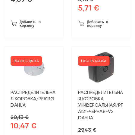
5,71
€
Первоначальная
Текущая
цена
цена:
была:
5,71 €.
Добавить в
Добавить в
корзину
корзину
6,98 €.
РАСПРОДАЖА
РАСПРОДАЖА
РАСПРЕДЕЛИТЕЛЬНА
РАСПРЕДЕЛИТЕЛЬНА
Я КОРОБКА/PFA13G
Я КОРОБКА
DAHUA
УНИВЕРСАЛЬНАЯ/PF
A121-ЧЕРНАЯ-V2
20,13
€
DAHUA
10,47
€
Первоначальная
Текущая
29,43
€
цена
цена: