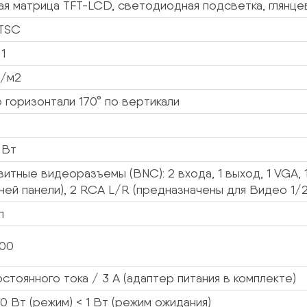
я матрица TFT-LCD, светодиодная подсветка, глянце
TSC
 1
д/м2
о горизонтали 170° по вертикали
5 Вт
итные видеоразъемы (BNC): 2 входа, 1 выход, 1 VGA, 1
ей панели), 2 RCA L/R (предназначены для Видео 1/2
л
100
остоянного тока / 3 А (адаптер питания в комплекте)
20 Вт (режим) < 1 Вт (режим ожидания)