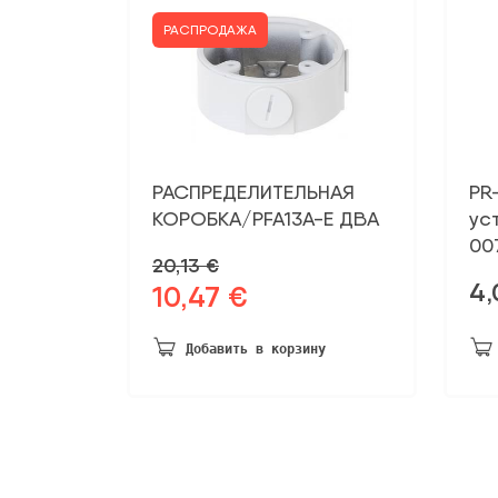
РАСПРОДАЖА
РАСПРЕДЕЛИТЕЛЬНАЯ
PR
КОРОБКА/PFA13A-E ДВА
ус
00
20,13
€
4
10,47
€
Первоначальная
Текущая
цена
цена:
была:
10,47 €.
Добавить в корзину
20,13 €.