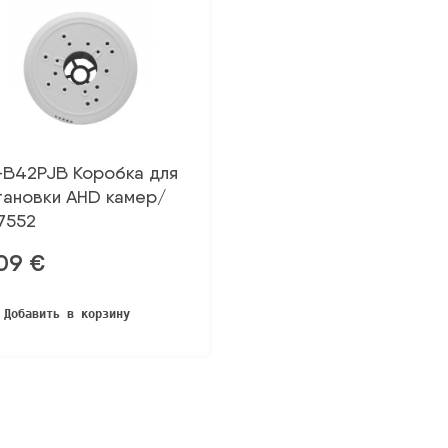
-B42PJB Коробка для
тановки AHD камер/
7552
,09
€
Добавить в корзину