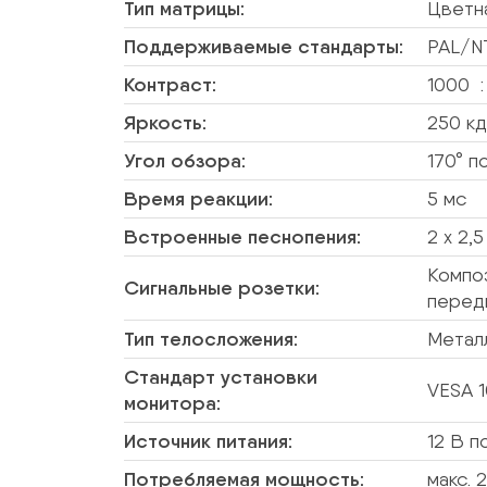
Тип матрицы:
Цветна
Поддерживаемые стандарты:
PAL/N
Контраст:
1000 :
Яркость:
250 к
Угол обзора:
170° п
Время реакции:
5 мс
Встроенные песнопения:
2 x 2,
Композ
Сигнальные розетки:
передн
Тип телосложения:
Метал
Стандарт установки
VESA 
монитора:
Источник питания:
12 В п
Потребляемая мощность:
макс. 