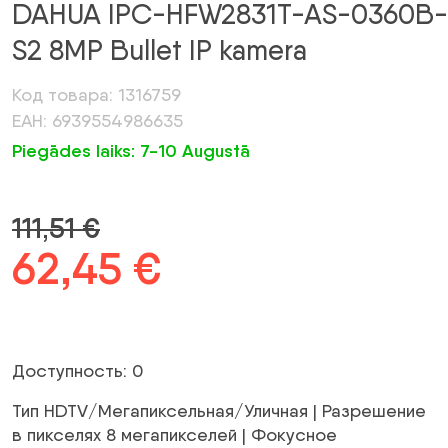
DAHUA IPC-HFW2831T-AS-0360B-
S2 8MP Bullet IP kamera
Код товара: 1316759
ЕАН: 6939554986635
Piegādes laiks: 7-10 Augustā
111,51
€
Первоначальная
62,45
€
Текущая
цена
цена:
была:
62,45 €.
Доступность: 0
111,51 €.
Тип HDTV/Мегапиксельная/Уличная | Разрешение
в пикселях 8 мегапикселей | Фокусное