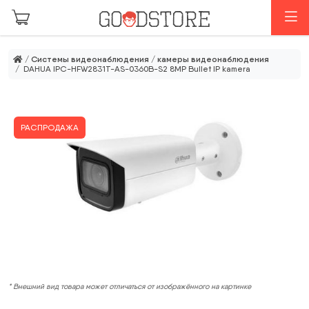
Перейти к основному содержанию
М
/
Системы видеонаблюдения
/
камеры видеонаблюдения
/ DAHUA IPC-HFW2831T-AS-0360B-S2 8MP Bullet IP kamera
РАСПРОДАЖА
* Внешний вид товара может отличаться от изображённого на картинке