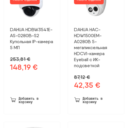
DAHUA HDBW3541E-
DAHUA HAC-
AS-0280B-S2
HDW1500EM-
Купольная IP-камера
A0280B 5-
5 МП
мегапиксельная
HDCVI-камера
253,81
€
Eyeball с ИК-
148,19
€
подсветкой
Первоначальная
Текущая
цена
цена:
87,12
€
была:
148,19 €.
42,35
€
Первоначальная
Текущая
253,81 €.
цена
цена:
была:
42,35 €.
Добавить в
Добавить в
корзину
корзину
87,12 €.