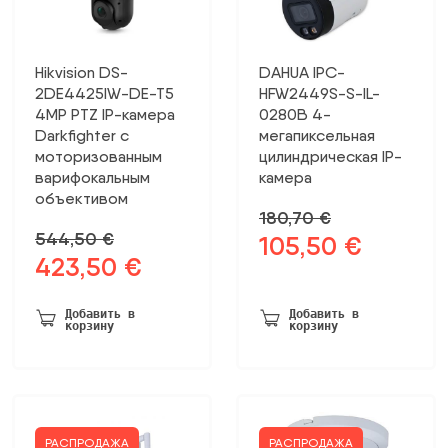
Hikvision DS-
DAHUA IPC-
2DE4425IW-DE-T5
HFW2449S-S-IL-
4MP PTZ IP-камера
0280B 4-
Darkfighter с
мегапиксельная
моторизованным
цилиндрическая IP-
варифокальным
камера
объективом
180,70
€
544,50
€
105,50
€
Первоначальная
Текущая
423,50
€
Первоначальная
Текущая
цена
цена:
цена
цена:
была:
105,50 €.
была:
423,50 €.
180,70 €.
Добавить в
Добавить в
корзину
корзину
544,50 €.
РАСПРОДАЖА
РАСПРОДАЖА