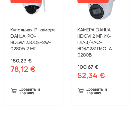
Купольная IP-камера
КАМЕРА DAHUA
DAHUA IPC-
HDCVI 2 МП ИК-
HDBW1230DE-SW-
ГЛАЗ/HAC-
0280B 2 МП
HDW1231TMQ-A-
0280B
150,23
€
100,67
€
78,12
€
Первоначальная
Текущая
52,34
€
Первоначальная
Текущая
цена
цена:
цена
цена:
была:
78,12 €.
была:
52,34 €.
150,23 €.
Добавить в
Добавить в
корзину
корзину
100,67 €.