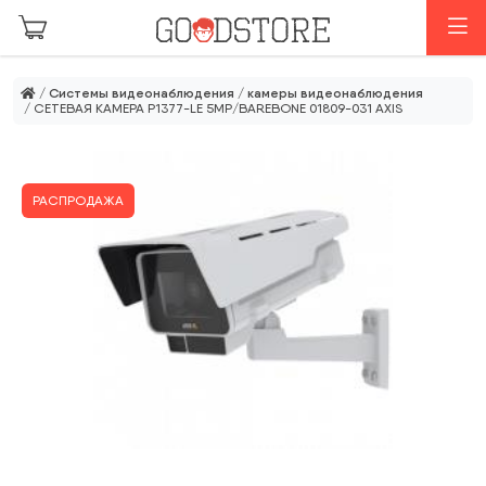
Перейти к основному содержанию
М
/
Системы видеонаблюдения
/
камеры видеонаблюдения
/ СЕТЕВАЯ КАМЕРА P1377-LE 5MP/BAREBONE 01809-031 AXIS
РАСПРОДАЖА