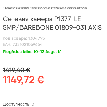
* Внешний вид товара может отличаться от изображённого на картинке
Сетевая камера P1377-LE
5MP/BAREBONE 01809-031 AXIS
Код товара: 1304795
ЕАН: 7331021069664
Piegādes laiks: 10-12 Augustā
1419,40
€
Первоначальная
1149,72
€
Текущая
цена
цена:
была:
1149,72 €.
Доступность: 0