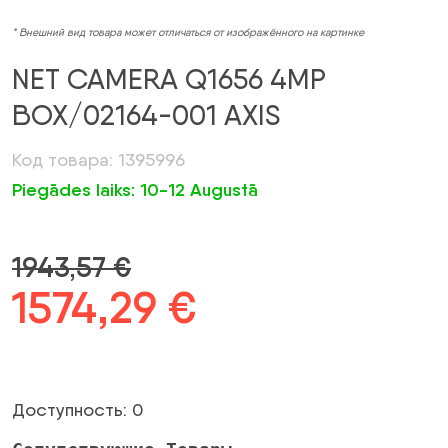
* Внешний вид товара может отличаться от изображённого на картинке
NET CAMERA Q1656 4MP
BOX/02164-001 AXIS
Код товара: 1395996
Piegādes laiks: 10-12 Augustā
1943,57
€
Первоначальная
1574,29
€
Текущая
цена
цена:
была:
1574,29 €.
Доступность: 0