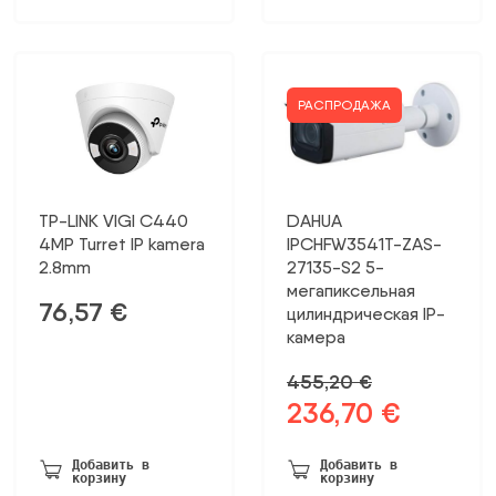
РАСПРОДАЖА
TP-LINK VIGI C440
DAHUA
4MP Turret IP kamera
IPCHFW3541T-ZAS-
2.8mm
27135-S2 5-
мегапиксельная
76,57
€
цилиндрическая IP-
камера
455,20
€
236,70
€
Первоначальная
Текущая
цена
цена:
была:
236,70 €.
Добавить в
Добавить в
корзину
корзину
455,20 €.