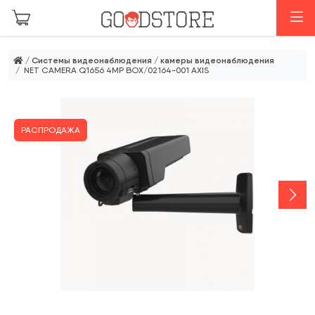
Перейти к основному содержанию
М
/
Системы видеонаблюдения
/
камеры видеонаблюдения
/ NET CAMERA Q1656 4MP BOX/02164-001 AXIS
РАСПРОДАЖА