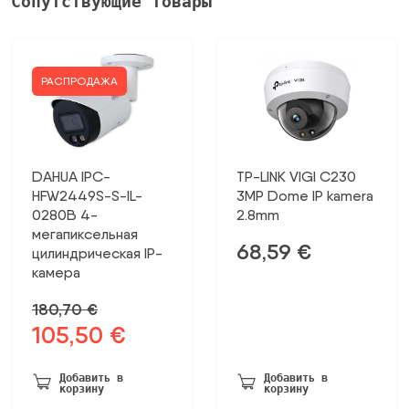
1943,57 €.
Сопутствующие Товары
РАСПРОДАЖА
DAHUA IPC-
TP-LINK VIGI C230
HFW2449S-S-IL-
3MP Dome IP kamera
0280B 4-
2.8mm
мегапиксельная
68,59
€
цилиндрическая IP-
камера
180,70
€
105,50
€
Первоначальная
Текущая
цена
цена:
была:
105,50 €.
Добавить в
Добавить в
корзину
корзину
180,70 €.