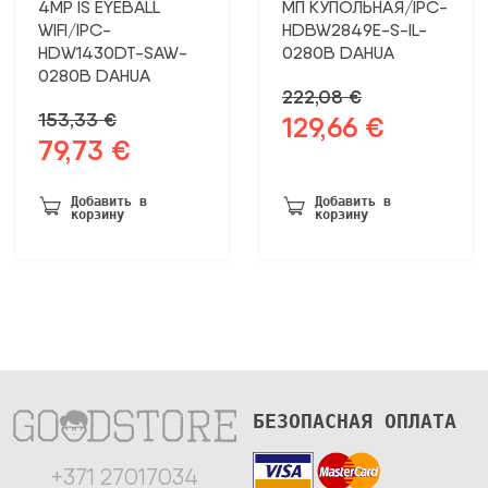
4MP IS EYEBALL
МП КУПОЛЬНАЯ/IPC-
WIFI/IPC-
HDBW2849E-S-IL-
HDW1430DT-SAW-
0280B DAHUA
0280B DAHUA
222,08
€
153,33
€
129,66
€
Первоначальная
Текущая
79,73
€
Первоначальная
Текущая
цена
цена:
цена
цена:
была:
129,66 €.
была:
79,73 €.
222,08 €.
Добавить в
Добавить в
корзину
корзину
153,33 €.
БЕЗОПАСНАЯ ОПЛАТА
+371 27017034