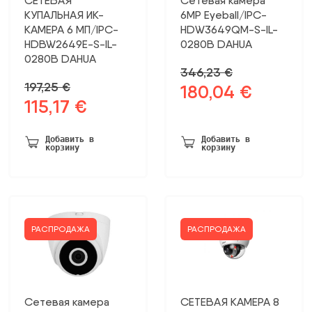
СЕТЕВАЯ
Сетевая камера
КУПАЛЬНАЯ ИК-
6MP Eyeball/IPC-
КАМЕРА 6 МП/IPC-
HDW3649QM-S-IL-
HDBW2649E-S-IL-
0280B DAHUA
0280B DAHUA
346,23
€
197,25
€
180,04
€
Первоначальная
Текущая
115,17
€
Первоначальная
Текущая
цена
цена:
цена
цена:
была:
180,04 €.
была:
115,17 €.
346,23 €.
Добавить в
Добавить в
корзину
корзину
197,25 €.
РАСПРОДАЖА
РАСПРОДАЖА
Сетевая камера
СЕТЕВАЯ КАМЕРА 8