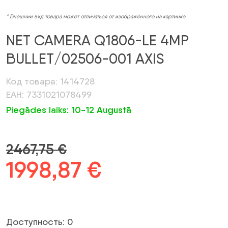
* Внешний вид товара может отличаться от изображённого на картинке
NET CAMERA Q1806-LE 4MP
BULLET/02506-001 AXIS
Код товара: 1414728
ЕАН: 7331021078499
Piegādes laiks: 10-12 Augustā
2467,75
€
Первоначальная
1998,87
€
Текущая
цена
цена:
была:
1998,87 €.
Доступность: 0