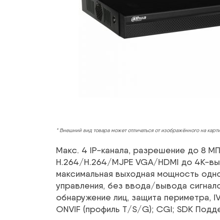
* Внешний вид товара может отличаться от изображённого на карт
Макс. 4 IP-канала, разрешение до 8 М
H.264/H.264/MJPE VGA/HDMI до 4K-выход
максимальная выходная мощность одного
управления, без ввода/вывода сигнало
обнаружение лиц, защита периметра, I
ONVIF (профиль T/S/G); CGI; SDK Подде