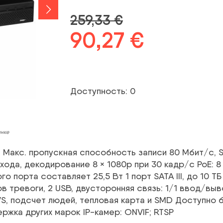
259,33
€
Первоначальна
90,27
€
Текущая
цена
цена:
была:
90,27 €.
Доступность: 0
259,33 €.
инке
П Макс. пропускная способность записи 80 Мбит/с, S
а, декодирование 8 × 1080p при 30 кадр/с PoE: 8 по
 порта составляет 25,5 Вт 1 порт SATA III, до 10 ТБ
в тревоги, 2 USB, двусторонняя связь: 1/1 ввод/вы
VS, подсчет людей, тепловая карта и SMD Доступно 
ржка других марок IP-камер: ONVIF; RTSP