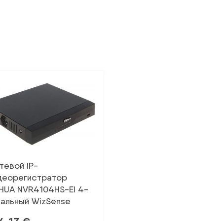
тевой IP-
деорегистратор
HUA NVR4104HS-EI 4-
нальный WizSense