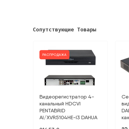
Сопутствующие Товары
РАСПРОДАЖА
Видеорегистратор 4-
Се
канальный HDCVI
ви
PENTABRID
DA
AI/XVR5104HE-I3 DAHUA
ка