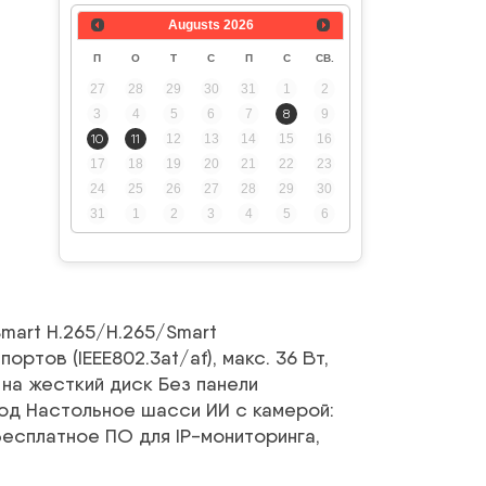
Augusts
2026
П
О
Т
С
П
С
СВ.
я
27
28
29
30
31
1
2
3
4
5
6
7
8
9
10
11
12
13
14
15
16
17
18
19
20
21
22
23
24
25
26
27
28
29
30
31
1
2
3
4
5
6
mart H.265/H.265/Smart
ртов (IEEE802.3at/af), макс. 36 Вт,
 на жесткий диск Без панели
вод Настольное шасси ИИ с камерой:
бесплатное ПО для IP-мониторинга,