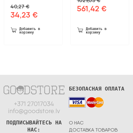
1029,03
€
40,27
€
561,42
€
Первоначальная
Текущая
34,23
€
Первоначальная
Текущая
цена
цена:
цена
цена:
была:
561,42 €.
была:
34,23 €.
1029,03 €.
Добавить в
Добавить в
корзину
корзину
40,27 €.
БЕЗОПАСНАЯ ОПЛАТА
+371 27017034
info@goodstore.lv
ПОДПИСЫВАЙТЕСЬ НА
О НАС
НАС:
ДОСТАВКА ТОВАРОВ