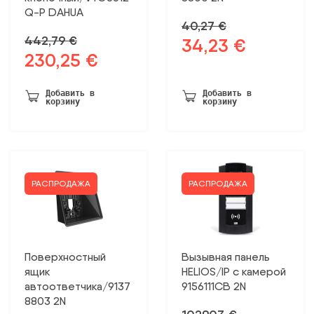
Q-P DAHUA
40,27
€
442,79
€
34,23
€
Первоначальная
Текущая
230,25
€
Первоначальная
Текущая
цена
цена:
цена
цена:
была:
34,23 €.
была:
230,25 €.
40,27 €.
Добавить в
Добавить в
корзину
корзину
442,79 €.
РАСПРОДАЖА
РАСПРОДАЖА
Поверхностный
Вызывная панель
ящик
HELIOS/IP с камерой
автоответчика/9137
9156111CB 2N
8803 2N