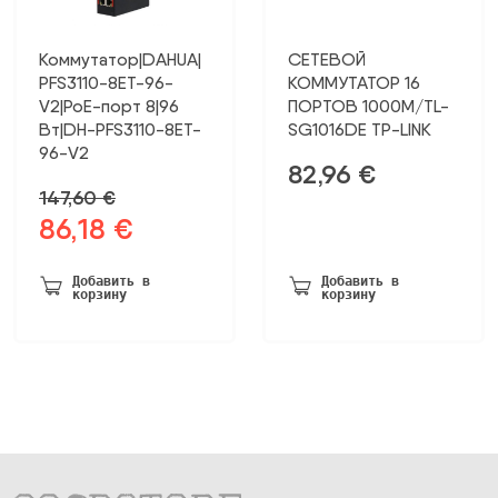
Коммутатор|DAHUA|
СЕТЕВОЙ
PFS3110-8ET-96-
КОММУТАТОР 16
V2|PoE-порт 8|96
ПОРТОВ 1000M/TL-
Вт|DH-PFS3110-8ET-
SG1016DE TP-LINK
96-V2
82,96
€
147,60
€
86,18
€
Первоначальная
Текущая
цена
цена:
была:
86,18 €.
Добавить в
Добавить в
корзину
корзину
147,60 €.