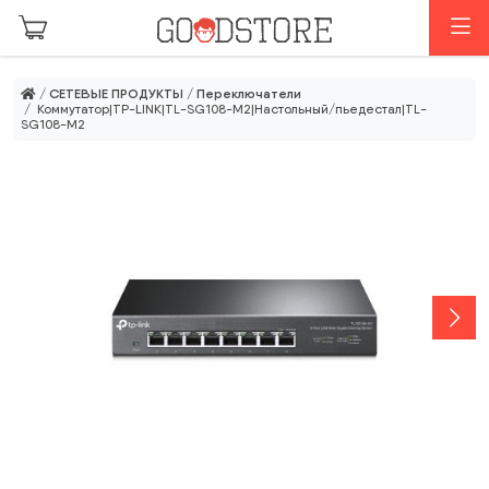
Перейти к основному содержанию
М
/
СЕТЕВЫЕ ПРОДУКТЫ
/
Переключатели
/ Коммутатор|TP-LINK|TL-SG108-M2|Настольный/пьедестал|TL-
SG108-M2