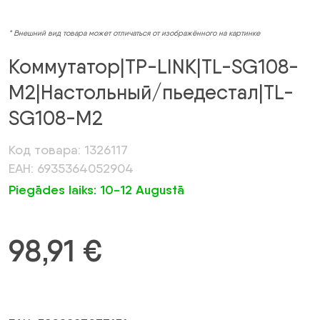
* Внешний вид товара может отличаться от изображённого на картинке
Коммутатор|TP-LINK|TL-SG108-
M2|Настольный/пьедестал|TL-
SG108-M2
Код товара: 1326117
ЕАН: 6935364052904
Piegādes laiks: 10-12 Augustā
98,91
€