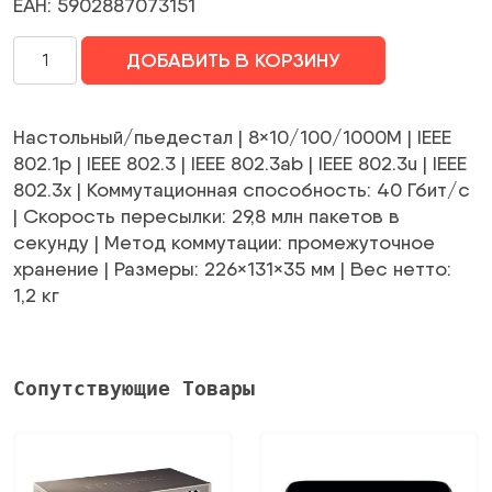
ЕАН: 5902887073151
Количество
ДОБАВИТЬ В КОРЗИНУ
Switch|TP-
LINK|TL-
SG108-
Настольный/пьедестал | 8×10/100/1000M | IEEE
M2|Desktop/pedestal|TL-
802.1p | IEEE 802.3 | IEEE 802.3ab | IEEE 802.3u | IEEE
SG108-
802.3x | Коммутационная способность: 40 Гбит/с
M2
| Скорость пересылки: 29,8 млн пакетов в
секунду | Метод коммутации: промежуточное
хранение | Размеры: 226×131×35 мм | Вес нетто:
1,2 кг
Сопутствующие Товары