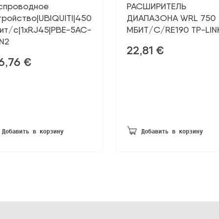
спроводное
РАСШИРИТЕЛЬ
тройство|UBIQUITI|450
ДИАПАЗОНА WRL 750
ит/с|1xRJ45|PBE-5AC-
МБИТ/С/RE190 TP-LIN
N2
22,81
€
6,76
€
Добавить в корзину
Добавить в корзину