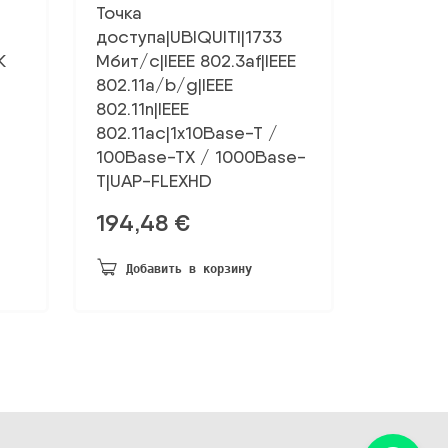
Точка
доступа|UBIQUITI|1733
K
Мбит/с|IEEE 802.3af|IEEE
802.11a/b/g|IEEE
802.11n|IEEE
802.11ac|1x10Base-T /
100Base-TX / 1000Base-
T|UAP-FLEXHD
194,48
€
Добавить в корзину