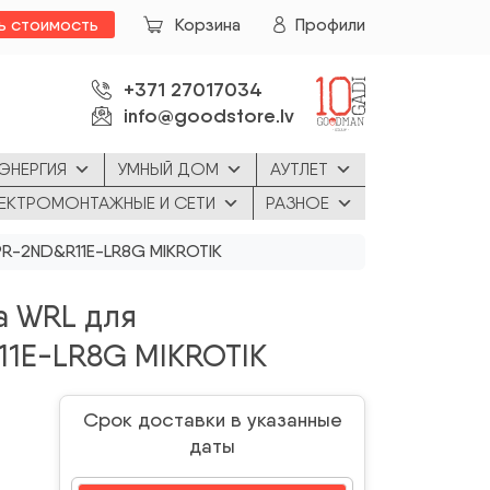
ь стоимость
Корзина
Профили
+371 27017034
info@goodstore.lv
ЭНЕРГИЯ
УМНЫЙ ДОМ
АУТЛЕТ
ЕКТРОМОНТАЖНЫЕ И СЕТИ
РАЗНОЕ
PR-2ND&R11E-LR8G MIKROTIK
а WRL для
1E-LR8G MIKROTIK
Срок доставки в указанные
даты