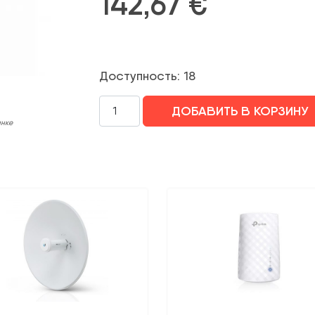
142,67
€
Доступность: 18
Количество
ДОБАВИТЬ В КОРЗИНУ
WRL
инке
ACCESS
POINT
OUTDOOR
KIT/RBWAPR-
2ND&R11E-
LR8G
MIKROTIK