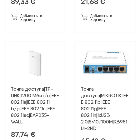
89,33
€
21,68
€
Добавить в
Добавить в
корзину
корзину
Точка доступа|TP-
Точка
LINK|1200 Мбит/с|IEEE
доступа|MIKROTIK|IEE
802.11a|IEEE 802.11
E 802.11b|IEEE
b/g|IEEE 802.11n|IEEE
802.11g|IEEE
802.11ac|EAP235-
802.11n|1xUSB
WALL
2.0|5×10/100M|RB951
UI-2ND
87,74
€