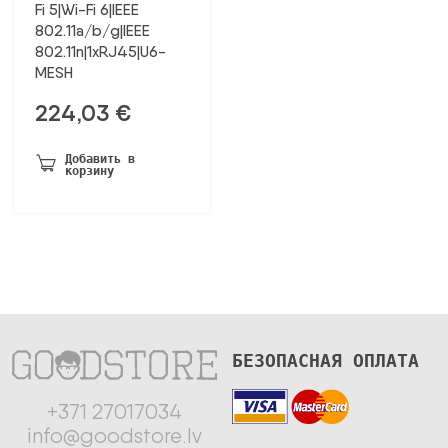
Fi 5|Wi-Fi 6|IEEE
802.11a/b/g|IEEE
802.11n|1xRJ45|U6-
MESH
224,03
€
Добавить в
корзину
БЕЗОПАСНАЯ ОПЛАТА
+371 27017034
info@goodstore.lv