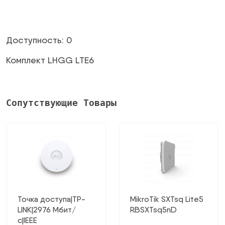
Доступность: 0
Комплект LHGG LTE6
Сопутствующие Товары
Точка доступа|TP-
MikroTik SXTsq Lite5
LINK|2976 Мбит/
RBSXTsq5nD
с|IEEE