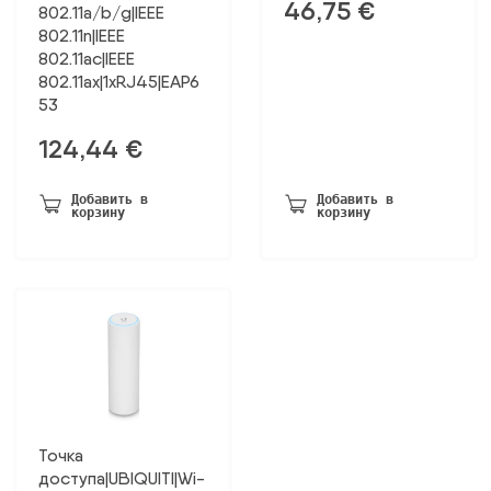
46,75
€
802.11a/b/g|IEEE
802.11n|IEEE
802.11ac|IEEE
802.11ax|1xRJ45|EAP6
53
124,44
€
Добавить в
Добавить в
корзину
корзину
Точка
доступа|UBIQUITI|Wi-