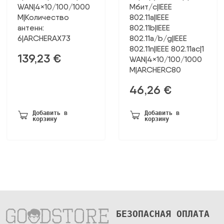
WAN|4×10/100/1000
Мбит/с|IEEE
M|Количество
802.11a|IEEE
антенн:
802.11b|IEEE
6|ARCHERAX73
802.11a/b/g|IEEE
802.11n|IEEE 802.11ac|1
139,23
€
WAN|4×10/100/1000
M|ARCHERC80
46,26
€
Добавить в
Добавить в
корзину
корзину
БЕЗОПАСНАЯ ОПЛАТА