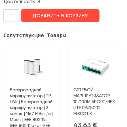
Доступность: 8
Количество
ДОБАВИТЬ В КОРЗИНУ
WRL
ROUTER
5400MBPS
Сопутствующие Товары
WI-
FI
6E/TRI-
BAND
ARCHER
AXE75
TP-
LINK
Беспроводной
СЕТЕВОЙ
маршрутизатор | TP-
МАРШРУТИЗАТОР
LINK | Беспроводной
10/100M 5PORT/HEX
маршрутизатор | 3-
LITE RB750R2
компл. | 1167 Мбит/с |
MIKROTIK
Mesh | IEEE 802.11a |
43,63
€
IEEE 802.11 b/g | IEEE