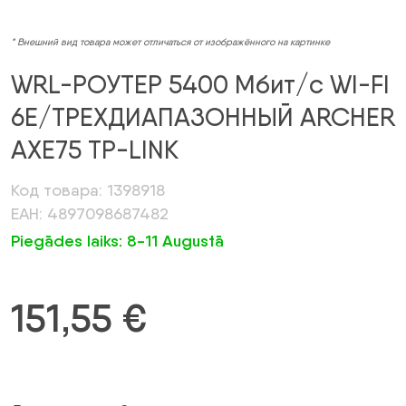
* Внешний вид товара может отличаться от изображённого на картинке
WRL-РОУТЕР 5400 Мбит/с WI-FI
6E/ТРЕХДИАПАЗОННЫЙ ARCHER
AXE75 TP-LINK
Код товара: 1398918
ЕАН: 4897098687482
Piegādes laiks: 8-11 Augustā
151,55
€