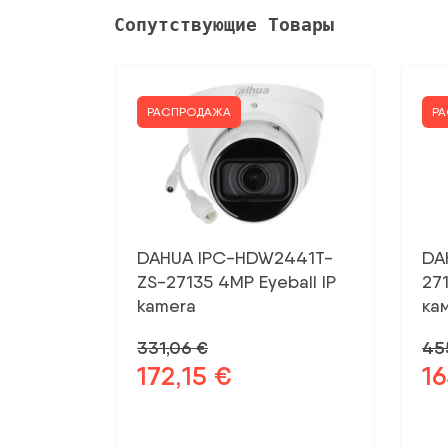
Сопутствующие Товары
РАСПРОДАЖА
Р
DAHUA IPC-HDW2441T-
DA
ZS-27135 4MP Eyeball IP
27
kamera
ка
331,06
€
45
172,15
€
1
Первоначальная
Текущая
Пе
цена
цена:
це
была:
172,15 €.
бы
331,06 €.
455