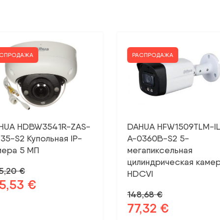
АСПРОДАЖА
РАСПРОДАЖА
HUA HDBW3541R-ZAS-
DAHUA HFW1509TLM-IL
135-S2 Купольная IP-
A-0360B-S2 5-
мера 5 МП
мегапиксельная
цилиндрическая каме
5,20
€
HDCVI
65,53
€
рвоначальная
Текущая
148,68
€
на
цена:
77,32
€
ла:
165,53 €.
Первоначальная
Текущая
,20 €.
цена
цена: