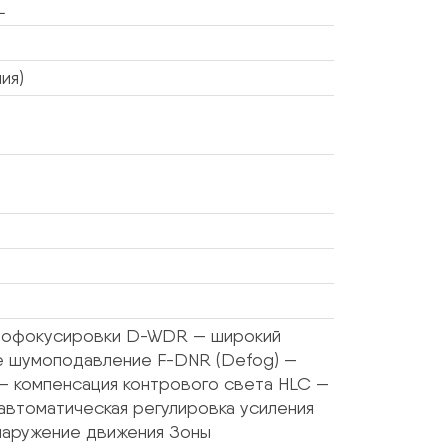
L
ия)
втофокусировки D-WDR — широкий
 шумоподавление F-DNR (Defog) —
— компенсация контрового света HLC —
автоматическая регулировка усиления
наружение движения Зоны