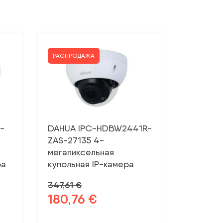
РАСПРОДАЖА
-
DAHUA IPC-HDBW2441R-
ZAS-27135 4-
мегапиксельная
ра
купольная IP-камера
347,61
€
180,76
€
Первоначальная
Текущая
цена
цена:
была:
180,76 €.