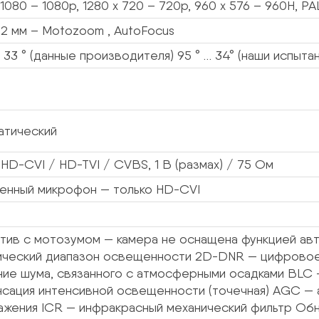
 1080 – 1080p, 1280 x 720 – 720p, 960 x 576 – 960H, PA
12 мм – Motozoom , AutoFocus
… 33 ° (данные производителя) 95 ° … 34° (наши испытан
атический
HD-CVI / HD-TVI / CVBS, 1 В (размах) / 75 Ом
енный микрофон — только HD-CVI
тив с мотозумом — камера не оснащена функцией а
ический диапазон освещенности 2D-DNR — цифровое
ние шума, связанного с атмосферными осадками BLC 
нсация интенсивной освещенности (точечная) AGC — 
ажения ICR — инфракрасный механический фильтр Об