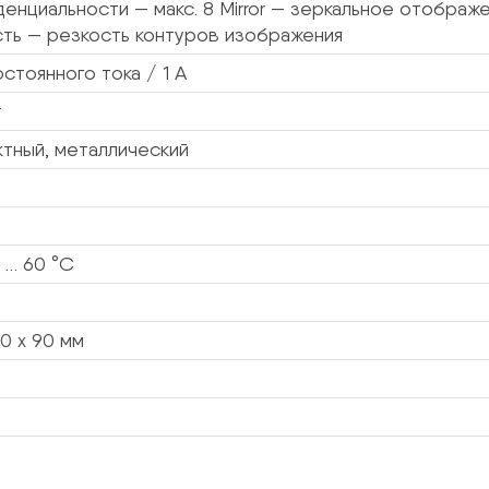
енциальности — макс. 8 Mirror — зеркальное отобра
сть — резкость контуров изображения
остоянного тока / 1 А
т
тный, металлический
 … 60 °C
90 х 90 мм