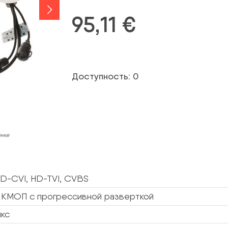
95,11
€
Доступность: 0
инке
D-CVI, HD-TVI, CVBS
” КМОП с прогрессивной разверткой
икс