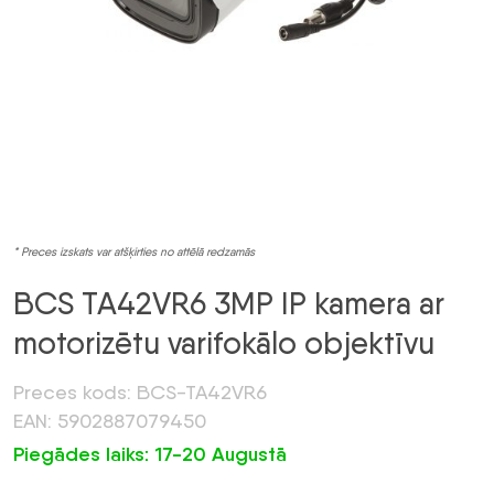
* Preces izskats var atšķirties no attēlā redzamās
BCS TA42VR6 3MP IP kamera ar
motorizētu varifokālo objektīvu
Preces kods: BCS-TA42VR6
EAN: 5902887079450
Piegādes laiks: 17-20 Augustā