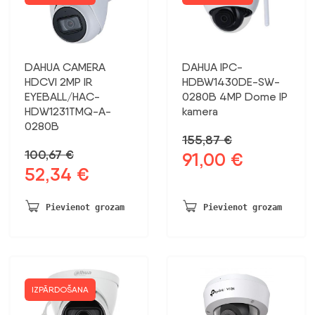
DAHUA CAMERA
DAHUA IPC-
HDCVI 2MP IR
HDBW1430DE-SW-
EYEBALL/HAC-
0280B 4MP Dome IP
HDW1231TMQ-A-
kamera
0280B
155,87
€
100,67
€
91,00
€
Sākotnējā
Pašreizējā
52,34
€
Sākotnējā
Pašreizējā
cena
cena
cena
cena
bija:
ir:
bija:
ir:
155,87 €.
91,00 €.
Pievienot grozam
Pievienot grozam
100,67 €.
52,34 €.
IZPĀRDOŠANA