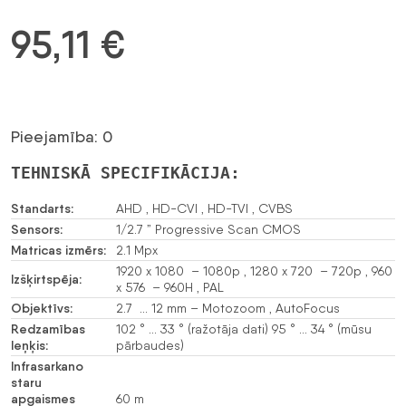
95,11
€
Pieejamība: 0
TEHNISKĀ SPECIFIKĀCIJA:
Standarts:
AHD , HD-CVI , HD-TVI , CVBS
Sensors:
1/2.7 ” Progressive Scan CMOS
Matricas izmērs:
2.1 Mpx
1920 x 1080 – 1080p , 1280 x 720 – 720p , 960
Izšķirtspēja:
x 576 – 960H , PAL
Objektīvs:
2.7 … 12 mm – Motozoom , AutoFocus
Redzamības
102 ° … 33 ° (ražotāja dati) 95 ° … 34 ° (mūsu
leņķis:
pārbaudes)
Infrasarkano
staru
apgaismes
60 m