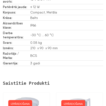
avots:
Patērētā jauda:
≤ 12 W
Korpuss:
Compact, Metāla
Krāsa:
Balts
Aizsardzības
IP66
klase:
Darba
-30 °C … 60 °C
temperatūra:
Svars:
0.58 kg
Izmērs:
210 x 90 x 90 mm
Ražotājs /
BCS
Marka:
Garantija:
3 gadi
Saistītie Produkti
IZPĀRDOŠANA
IZPĀRDOŠANA