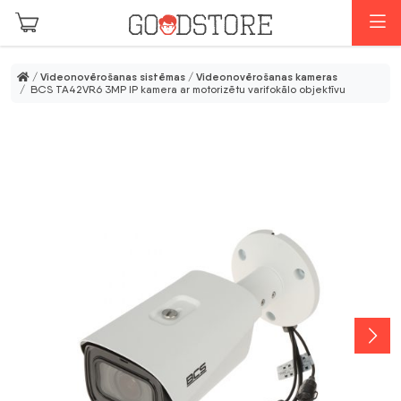
Skip to main content
I
/
Videonovērošanas sistēmas
/
Videonovērošanas kameras
/ BCS TA42VR6 3MP IP kamera ar motorizētu varifokālo objektīvu