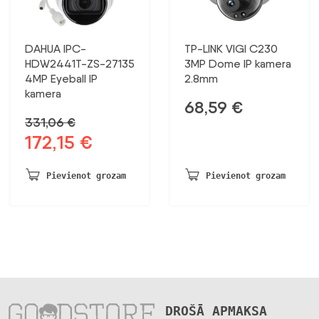
DAHUA IPC-
TP-LINK VIGI C230
HDW2441T-ZS-27135
3MP Dome IP kamera
4MP Eyeball IP
2.8mm
kamera
68,59
€
331,06
€
172,15
€
Sākotnējā
Pašreizējā
cena
cena
bija:
ir:
Pievienot grozam
Pievienot grozam
331,06 €.
172,15 €.
DROŠĀ APMAKSA