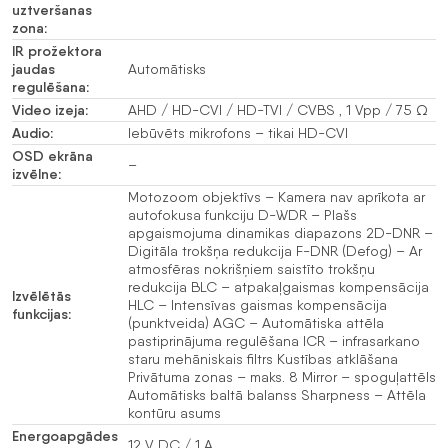
uztveršanas
zona:
IR prožektora
jaudas
Automātisks
regulēšana:
Video izeja:
AHD / HD-CVI / HD-TVI / CVBS , 1 Vpp / 75 Ω
Audio:
Iebūvēts mikrofons – tikai HD-CVI
OSD ekrāna
–
izvēlne:
Motozoom objektīvs – Kamera nav aprīkota ar
autofokusa funkciju D-WDR – Plašs
apgaismojuma dinamikas diapazons 2D-DNR –
Digitāla trokšņa redukcija F-DNR (Defog) – Ar
atmosfēras nokrišņiem saistīto trokšņu
redukcija BLC – atpakaļgaismas kompensācija
Izvēlētās
HLC – Intensīvas gaismas kompensācija
funkcijas:
(punktveida) AGC – Automātiska attēla
pastiprinājuma regulēšana ICR – infrasarkano
staru mehāniskais filtrs Kustības atklāšana
Privātuma zonas – maks. 8 Mirror – spoguļattēls
Automātisks baltā balanss Sharpness – Attēla
kontūru asums
Energoapgādes
12 V DC / 1 A