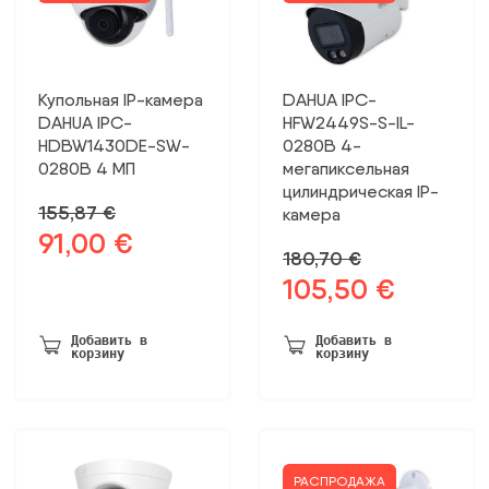
Купольная IP-камера
DAHUA IPC-
DAHUA IPC-
HFW2449S-S-IL-
HDBW1430DE-SW-
0280B 4-
0280B 4 МП
мегапиксельная
цилиндрическая IP-
155,87
€
камера
91,00
€
Первоначальная
Текущая
180,70
€
цена
цена:
105,50
€
Первоначальная
Текущая
была:
91,00 €.
цена
цена:
155,87 €.
была:
105,50 €.
Добавить в
Добавить в
корзину
корзину
180,70 €.
РАСПРОДАЖА