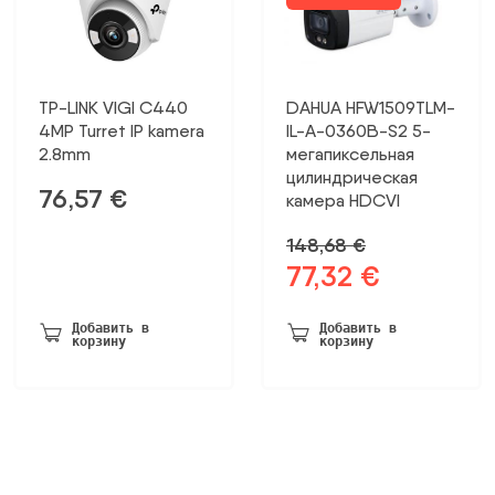
TP-LINK VIGI C440
DAHUA HFW1509TLM-
4MP Turret IP kamera
IL-A-0360B-S2 5-
2.8mm
мегапиксельная
цилиндрическая
76,57
€
камера HDCVI
148,68
€
77,32
€
Первоначальная
Текущая
цена
цена:
была:
77,32 €.
Добавить в
Добавить в
корзину
корзину
148,68 €.