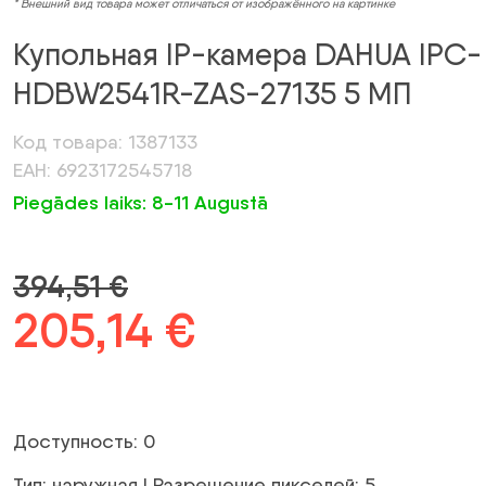
* Внешний вид товара может отличаться от изображённого на картинке
Купольная IP-камера DAHUA IPC-
HDBW2541R-ZAS-27135 5 МП
Код товара: 1387133
ЕАН: 6923172545718
Piegādes laiks: 8-11 Augustā
394,51
€
Первоначальная
205,14
€
Текущая
цена
цена:
была:
205,14 €.
Доступность: 0
394,51 €.
Тип: наружная | Разрешение пикселей: 5