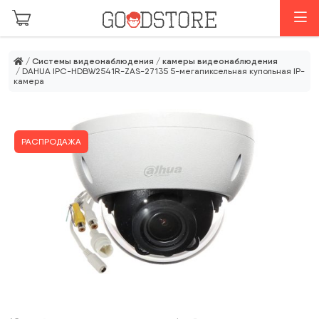
Перейти к основному содержанию
М
/
Системы видеонаблюдения
/
камеры видеонаблюдения
/ DAHUA IPC-HDBW2541R-ZAS-27135 5-мегапиксельная купольная IP-
камера
РАСПРОДАЖА