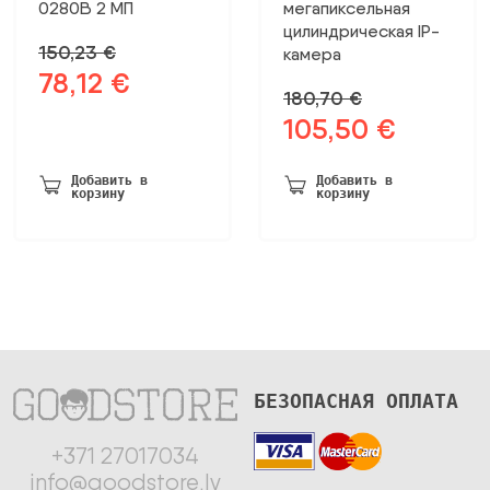
0280B 2 МП
мегапиксельная
цилиндрическая IP-
150,23
€
камера
78,12
€
Первоначальная
Текущая
180,70
€
цена
цена:
105,50
€
Первоначальная
Текущая
была:
78,12 €.
цена
цена:
150,23 €.
была:
105,50 €.
Добавить в
Добавить в
корзину
корзину
180,70 €.
БЕЗОПАСНАЯ ОПЛАТА
+371 27017034
info@goodstore.lv