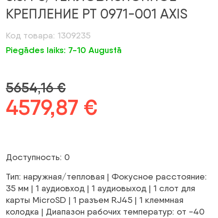
КРЕПЛЕНИЕ PT 0971-001 AXIS
Код товара: 1309235
Piegādes laiks: 7-10 Augustā
5654,16
€
Первоначальная
4579,87
€
Текущая
цена
цена:
была:
4579,87 €.
Доступность: 0
5654,16 €.
Тип: наружная/тепловая | Фокусное расстояние:
35 мм | 1 аудиовход | 1 аудиовыход | 1 слот для
карты MicroSD | 1 разъем RJ45 | 1 клеммная
колодка | Диапазон рабочих температур: от -40