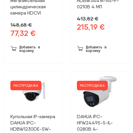
мегапиксельная
HDBW3441R-AS-P-
цилиндрическая
0210B 4 МП
камера HDCVI
413,82
€
148,68
€
215,19
€
Первоначальная
Текущая
77,32
€
Первоначальная
Текущая
цена
цена:
цена
цена:
была:
215,19 €.
была:
77,32 €.
413,82 €.
Добавить в
Добавить в
корзину
корзину
148,68 €.
РАСПРОДАЖА
РАСПРОДАЖА
Купольная IP-камера
DAHUA IPC-
DAHUA IPC-
HFW2449S-S-IL-
HDBW1230DE-SW-
0280B 4-