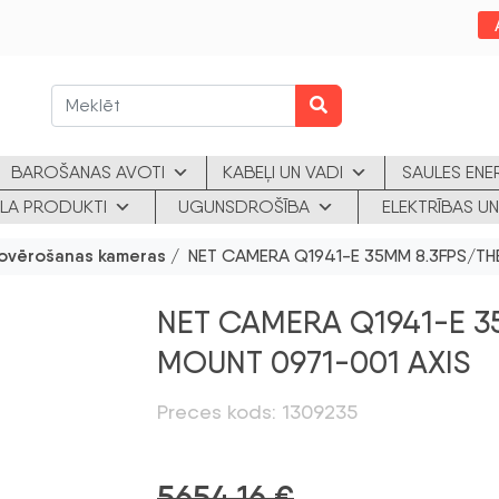
BAROŠANAS AVOTI
KABEĻI UN VADI
SAULES ENE
KLA PRODUKTI
UGUNSDROŠĪBA
ELEKTRĪBAS UN
ovērošanas kameras
/ NET CAMERA Q1941-E 35MM 8.3FPS/TH
NET CAMERA Q1941-E 3
MOUNT 0971-001 AXIS
Preces kods: 1309235
5654,16
€