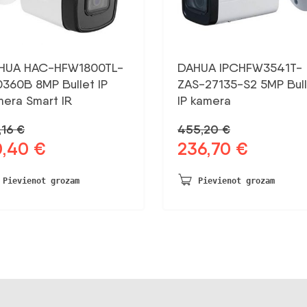
HUA HAC-HFW1800TL-
DAHUA IPCHFW3541T-
0360B 8MP Bullet IP
ZAS-27135-S2 5MP Bull
mera Smart IR
IP kamera
,16
€
455,20
€
0,40
€
236,70
€
otnējā
Pašreizējā
Sākotnējā
Pašreizējā
na
cena
cena
cena
a:
ir:
bija:
ir:
Pievienot grozam
Pievienot grozam
,16 €.
60,40 €.
455,20 €.
236,70 €.