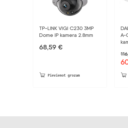
TP-LINK VIGI C230 3MP
DA
Dome IP kamera 2.8mm
A-
ka
68,59
€
116
6
Sāk
ce
bij
Pievienot grozam
116