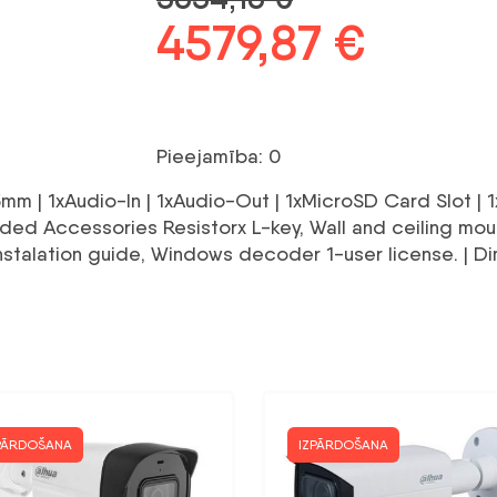
Sākotnējā
4579,87
€
Pašrei
cena
cena
bija:
ir:
Pieejamība: 0
5654,16 €.
4579,8
 | 1xAudio-In | 1xAudio-Out | 1xMicroSD Card Slot | 1
ded Accessories Resistorx L-key, Wall and ceiling mou
Instalation guide, Windows decoder 1-user license. | 
PĀRDOŠANA
IZPĀRDOŠANA