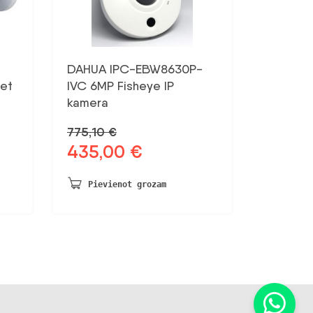
DAHUA IPC-EBW8630P-
et
IVC 6MP Fisheye IP
kamera
775,10
€
435,00
€
Sākotnējā
Pašreizējā
cena
cena
bija:
ir:
Pievienot grozam
775,10 €.
435,00 €.