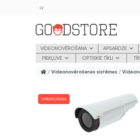
Skip to main content
LV
VIDEONOVĒROŠANA
APSARDZE
PIEKĻUVE
OPTISKIE TĪKLI
TĪ
/
Videonovērošanas sistēmas
/
Videon
IZPĀRDOŠANA