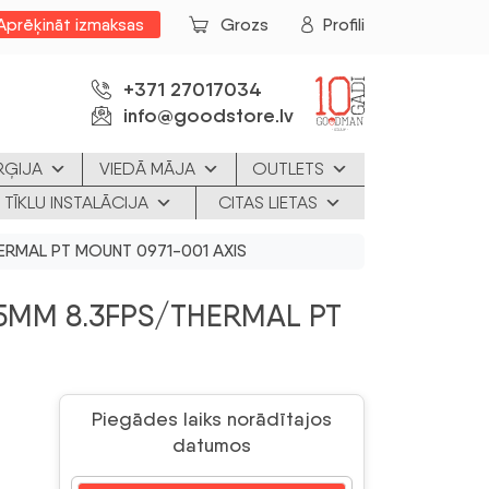
Aprēķināt izmaksas
Grozs
Profili
+371 27017034
info@goodstore.lv
RĢIJA
VIEDĀ MĀJA
OUTLETS
 TĪKLU INSTALĀCIJA
CITAS LIETAS
ERMAL PT MOUNT 0971-001 AXIS
5MM 8.3FPS/THERMAL PT
Piegādes laiks norādītajos
datumos